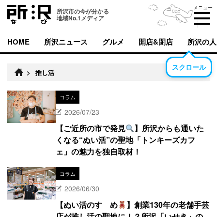
メニュー
所沢市の今が分かる
地域No.1メディア
HOME
所沢ニュース
グルメ
開店&閉店
所沢の人
スクロール
>
推し活
コラム
2026/07/23
【ご近所の市で発見
】所沢からも通いた
くなる“ぬい活”の聖地「トンキーズカフ
ェ」の魅力を独自取材！
コラム
2026/06/30
【ぬい活のすゝめ
】創業130年の老舗手芸
店が推し活の聖地に！？所沢「いせき」の