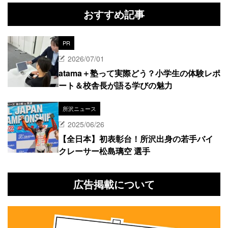
おすすめ記事
PR
2026/07/01
atama＋塾って実際どう？小学生の体験レポ
ート＆校舎長が語る学びの魅力
所沢ニュース
2025/06/26
【全日本】初表彰台！所沢出身の若手バイ
クレーサー松島璃空 選手
広告掲載について