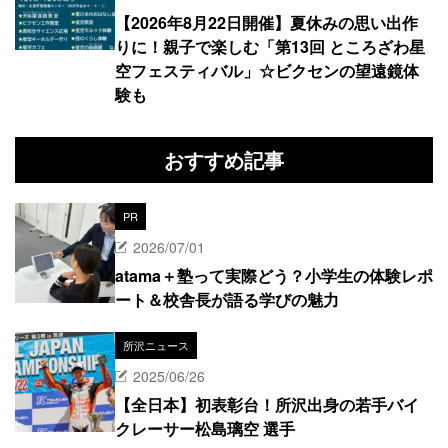
【2026年8月22日開催】夏休みの思い出作
りに！親子で楽しむ「第13回 ところざわ星
空フェスティバル」☆ビクセンの望遠鏡体
験も
おすすめ記事
PR
2026/07/01
atama＋塾って実際どう？小学生の体験レポ
ート＆校舎長が語る学びの魅力
所沢ニュース
2025/06/26
【全日本】初表彰台！所沢出身の若手バイ
クレーサー松島璃空 選手