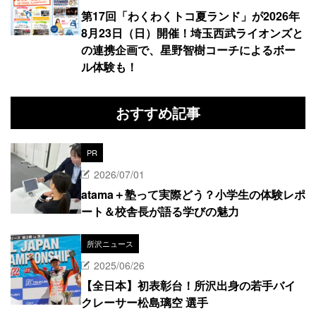
第17回「わくわくトコ夏ランド」が2026年
8月23日（日）開催！埼玉西武ライオンズと
の連携企画で、星野智樹コーチによるボー
ル体験も！
おすすめ記事
PR
2026/07/01
atama＋塾って実際どう？小学生の体験レポ
ート＆校舎長が語る学びの魅力
所沢ニュース
2025/06/26
【全日本】初表彰台！所沢出身の若手バイ
クレーサー松島璃空 選手