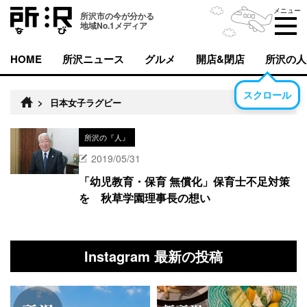
メニュー
所沢市の今が分かる
地域No.1メディア
HOME
所沢ニュース
グルメ
開店&閉店
所沢の人
スクロール
>
日本女子ラグビー
所沢の『人』
2019/05/31
「幼児教育・保育 無償化」保育士不足対策
を 秋草学園理事長の想い
Instagram 最新の投稿