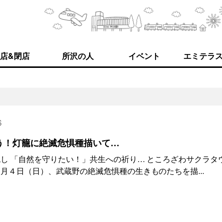
店&閉店
所沢の人
イベント
エミテラ
6
う！灯籠に絶滅危惧種描いて…
し 「自然を守りたい！」共生への祈り… ところざわサクラタ
月４日（日）、武蔵野の絶滅危惧種の生きものたちを描...