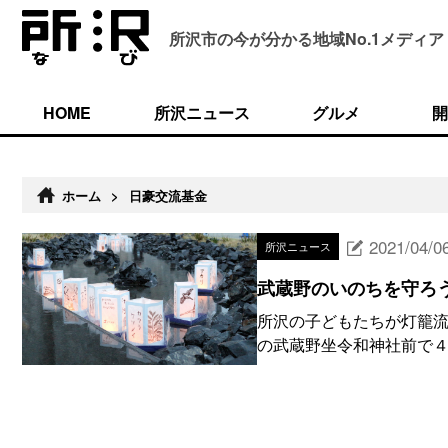
所沢市の今が分かる
地域No.1メディア
HOME
所沢ニュース
グルメ
開
ホーム
>
日豪交流基金
2021/04/0
所沢ニュース
武蔵野のいのちを守ろ
所沢の子どもたちが灯籠流
の武蔵野坐令和神社前で４