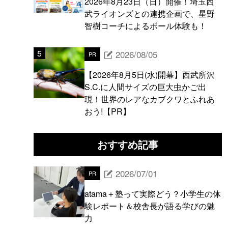
2026年8月23日（日）開催！埼玉西
武ライオンズとの連携企画で、星野
智樹コーチによるボール体験も！
2026/08/05
PR
【2026年8月5日(水)開幕】西武所沢
S.C.に人間サイズの巨大虫かご出
現！世界のレアなカブクワとふれあ
おう!【PR】
おすすめ記事
2026/07/01
PR
atama＋塾って実際どう？小学生の体
験レポート＆校舎長が語る学びの魅
力