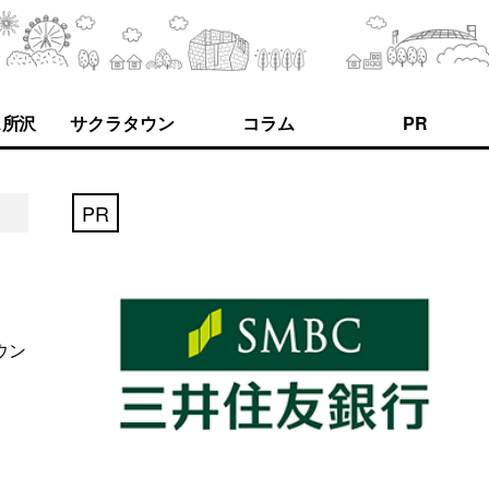
ス所沢
サクラタウン
コラム
PR
PR
ウン