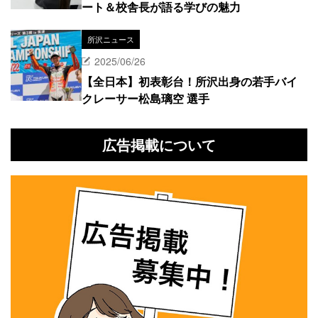
ート＆校舎長が語る学びの魅力
所沢ニュース
2025/06/26
【全日本】初表彰台！所沢出身の若手バイ
クレーサー松島璃空 選手
広告掲載について