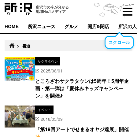
メニュー
所沢市の今が分かる
地域No.1メディア
HOME
所沢ニュース
グルメ
開店&閉店
所沢の人
スクロール
>
書道
サクラタウン
2025/08/01
ところざわサクラタウンは5周年！5周年企
画・第一弾は「夏休みキッズキャンペー
ン」を開催♪
イベント
2018/05/09
「第19回アートでせまるオヤジ達展」開催