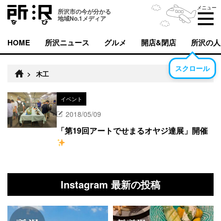
メニュー
所沢市の今が分かる
地域No.1メディア
HOME
所沢ニュース
グルメ
開店&閉店
所沢の人
スクロール
>
木工
イベント
2018/05/09
「第19回アートでせまるオヤジ達展」開催
Instagram 最新の投稿