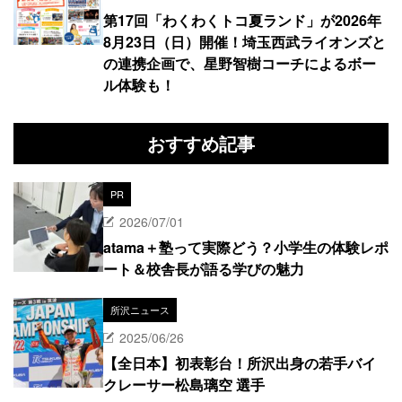
第17回「わくわくトコ夏ランド」が2026年
8月23日（日）開催！埼玉西武ライオンズと
の連携企画で、星野智樹コーチによるボー
ル体験も！
おすすめ記事
PR
2026/07/01
atama＋塾って実際どう？小学生の体験レポ
ート＆校舎長が語る学びの魅力
所沢ニュース
2025/06/26
【全日本】初表彰台！所沢出身の若手バイ
クレーサー松島璃空 選手