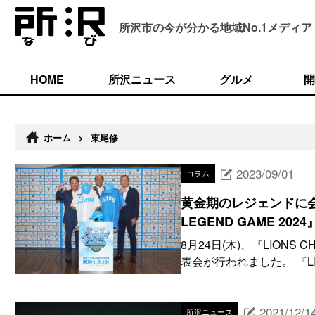
所沢市の今が分かる
地域No.1メディア
HOME
所沢ニュース
グルメ
開
ホーム
>
東尾修
2023/09/01
コラム
黄金期のレジェンドに会え
LEGEND GAME 20
8月24日(木)、『LIONS 
表会が行われました。 『LION
2021/12/1
所沢ニュース