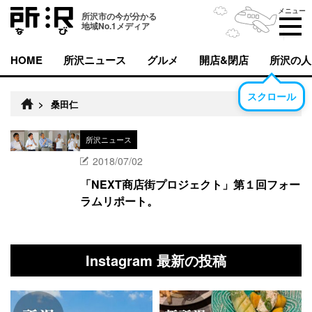
メニュー
所沢市の今が分かる
地域No.1メディア
HOME
所沢ニュース
グルメ
開店&閉店
所沢の人
スクロール
>
桑田仁
所沢ニュース
2018/07/02
「NEXT商店街プロジェクト」第１回フォー
ラムリポート。
Instagram 最新の投稿