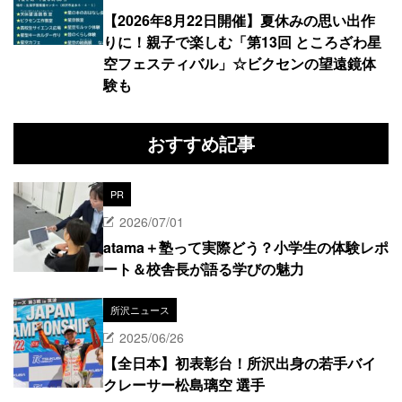
【2026年8月22日開催】夏休みの思い出作
りに！親子で楽しむ「第13回 ところざわ星
空フェスティバル」☆ビクセンの望遠鏡体
験も
おすすめ記事
PR
2026/07/01
atama＋塾って実際どう？小学生の体験レポ
ート＆校舎長が語る学びの魅力
所沢ニュース
2025/06/26
【全日本】初表彰台！所沢出身の若手バイ
クレーサー松島璃空 選手