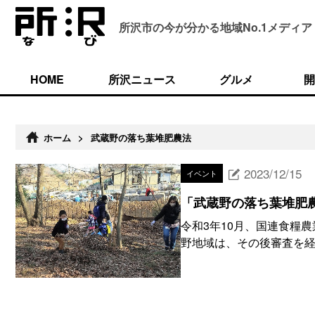
所沢市の今が分かる
地域No.1メディア
HOME
所沢ニュース
グルメ
開
ホーム
>
武蔵野の落ち葉堆肥農法
2023/12/15
イベント
「武蔵野の落ち葉堆肥
令和3年10月、国連食糧
野地域は、その後審査を経