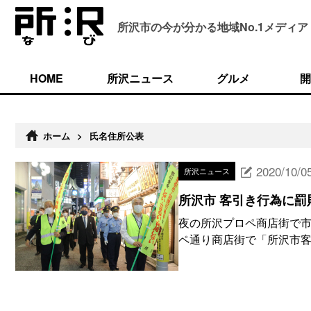
所沢市の今が分かる
地域No.1メディア
HOME
所沢ニュース
グルメ
開
ホーム
>
氏名住所公表
2020/10/0
所沢ニュース
所沢市 客引き行為に罰
夜の所沢プロペ商店街で市
ペ通り商店街で「所沢市客