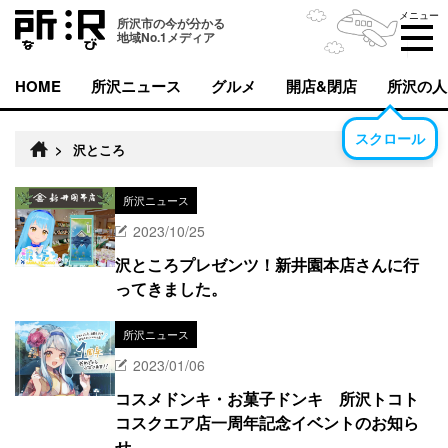
メニュー
所沢市の今が分かる
地域No.1メディア
HOME
所沢ニュース
グルメ
開店&閉店
所沢の人
スクロール
>
沢ところ
所沢ニュース
2023/10/25
沢ところプレゼンツ！新井園本店さんに行
ってきました。
所沢ニュース
2023/01/06
コスメドンキ・お菓子ドンキ 所沢トコト
コスクエア店一周年記念イベントのお知ら
せ