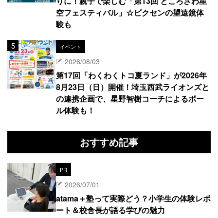
りに！親子で楽しむ「第13回 ところざわ星
空フェスティバル」☆ビクセンの望遠鏡体
験も
イベント
2026/08/03
第17回「わくわくトコ夏ランド」が2026年
8月23日（日）開催！埼玉西武ライオンズと
の連携企画で、星野智樹コーチによるボー
ル体験も！
おすすめ記事
PR
2026/07/01
atama＋塾って実際どう？小学生の体験レポ
ート＆校舎長が語る学びの魅力