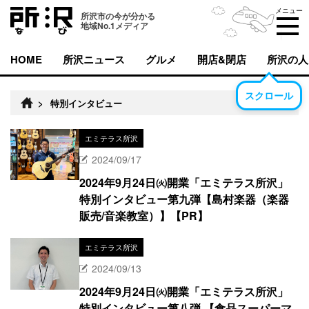
メニュー
所沢市の今が分かる
地域No.1メディア
HOME
所沢ニュース
グルメ
開店&閉店
所沢の人
スクロール
>
特別インタビュー
エミテラス所沢
2024/09/17
2024年9月24日㈫開業「エミテラス所沢」
特別インタビュー第九弾【島村楽器（楽器
販売/音楽教室）】【PR】
エミテラス所沢
2024/09/13
2024年9月24日㈫開業「エミテラス所沢」
特別インタビュー第八弾 【食品スーパーマ