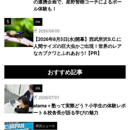
の連携企画で、星野智樹コーチによるボー
ル体験も！
PR
2026/08/05
【2026年8月5日(水)開幕】西武所沢S.C.に
人間サイズの巨大虫かご出現！世界のレア
なカブクワとふれあおう!【PR】
おすすめ記事
PR
2026/07/01
atama＋塾って実際どう？小学生の体験レポ
ート＆校舎長が語る学びの魅力
所沢ニュース