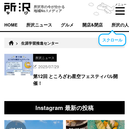
メニュー
所沢市の今が分かる
地域No.1メディア
HOME
所沢ニュース
グルメ
開店&閉店
所沢の人
スクロール
>
生涯学習推進センター
所沢ニュース
2025/07/29
第12回 ところざわ星空フェスティバル開
催！
Instagram 最新の投稿