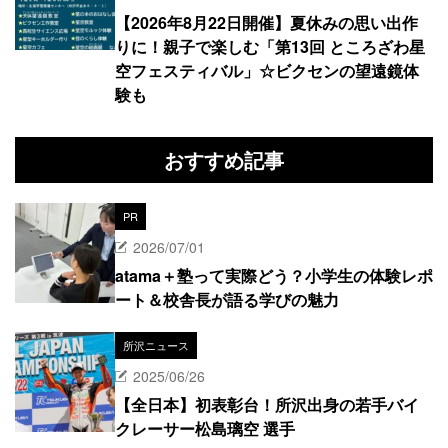
【2026年8月22日開催】夏休みの思い出作
りに！親子で楽しむ「第13回 ところざわ星
空フェスティバル」☆ビクセンの望遠鏡体
験も
おすすめ記事
PR
2026/07/01
atama＋塾って実際どう？小学生の体験レポ
ート＆校舎長が語る学びの魅力
所沢ニュース
2025/06/26
【全日本】初表彰台！所沢出身の若手バイ
クレーサー松島璃空 選手