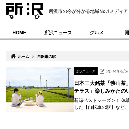
所沢市の今が分かる
地域No.1メディア
HOME
所沢ニュース
グルメ
開
ホーム
>
自転車の駅
2024/05/2
所沢ニュース
日本三大銘茶「狭山茶
テラス」楽しみかたの
新緑ベストシーズン！ 体
した【自転車の駅】など、