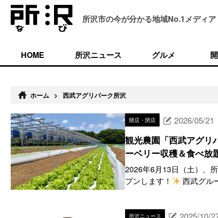
所沢市の今が分かる
地域No.1メディア
HOME
所沢ニュース
グルメ
開
ホーム
>
西武アグリパーク所沢
2026/05/21
開店・閉店
観光農園「西武アグリパ
ーベリー収穫＆食べ放
2026年6月13日（土
プンします！
西武グルー
2025/10/2
所沢ニュース