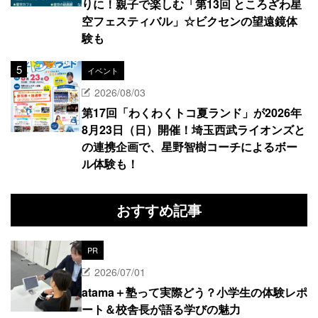
りに！親子で楽しむ「第13回 ところざわ星
空フェスティバル」☆ビクセンの望遠鏡体
験も
イベント
2026/08/03
第17回「わくわくトコ夏ランド」が2026年
8月23日（日）開催！埼玉西武ライオンズと
の連携企画で、星野智樹コーチによるボー
ル体験も！
おすすめ記事
PR
2026/07/01
atama＋塾って実際どう？小学生の体験レポ
ート＆校舎長が語る学びの魅力