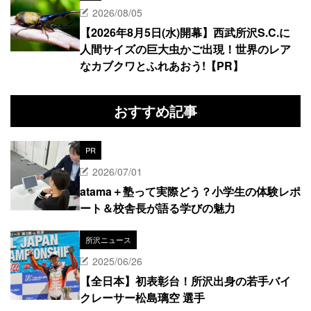
2026/08/05
【2026年8月5日(水)開幕】西武所沢S.C.に
人間サイズの巨大虫かご出現！世界のレア
なカブクワとふれあおう!【PR】
おすすめ記事
PR
2026/07/01
atama＋塾って実際どう？小学生の体験レポ
ート＆校舎長が語る学びの魅力
所沢ニュース
2025/06/26
【全日本】初表彰台！所沢出身の若手バイ
クレーサー松島璃空 選手