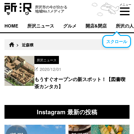
メニュー
所沢市の今が分かる
地域No.1メディア
HOME
所沢ニュース
グルメ
開店&閉店
所沢の人
スクロール
>
近森穣
所沢ニュース
2020/12/01
もうすぐオープンの新スポット！【図書喫
茶カンタカ】
Instagram 最新の投稿