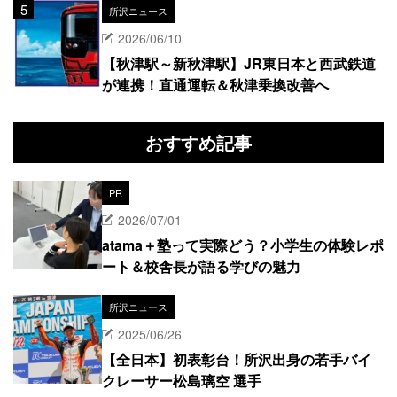
所沢ニュース
2026/06/10
【秋津駅～新秋津駅】JR東日本と西武鉄道
が連携！直通運転＆秋津乗換改善へ
おすすめ記事
PR
2026/07/01
atama＋塾って実際どう？小学生の体験レポ
ート＆校舎長が語る学びの魅力
所沢ニュース
2025/06/26
【全日本】初表彰台！所沢出身の若手バイ
クレーサー松島璃空 選手