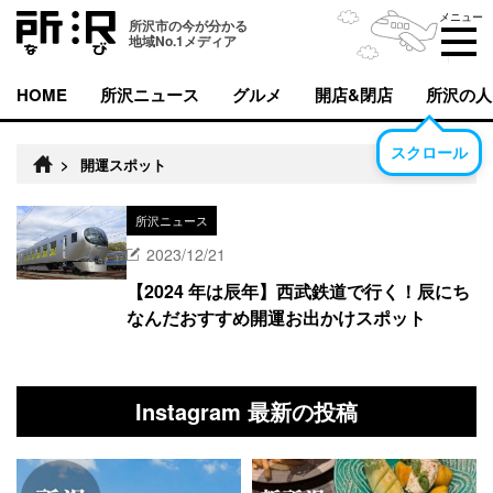
メニュー
所沢市の今が分かる
地域No.1メディア
HOME
所沢ニュース
グルメ
開店&閉店
所沢の人
スクロール
>
開運スポット
所沢ニュース
2023/12/21
【2024 年は辰年】西武鉄道で行く！辰にち
なんだおすすめ開運お出かけスポット
Instagram 最新の投稿