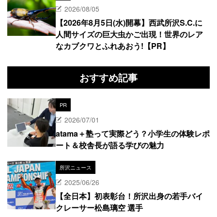
2026/08/05
【2026年8月5日(水)開幕】西武所沢S.C.に
人間サイズの巨大虫かご出現！世界のレア
なカブクワとふれあおう!【PR】
おすすめ記事
PR
2026/07/01
atama＋塾って実際どう？小学生の体験レポ
ート＆校舎長が語る学びの魅力
所沢ニュース
2025/06/26
【全日本】初表彰台！所沢出身の若手バイ
クレーサー松島璃空 選手