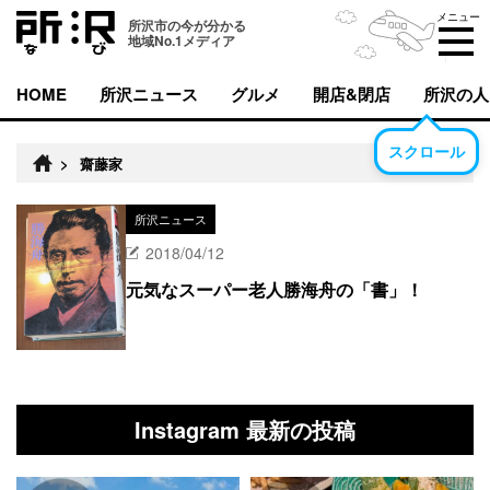
メニュー
所沢市の今が分かる
地域No.1メディア
HOME
所沢ニュース
グルメ
開店&閉店
所沢の人
スクロール
>
齋藤家
所沢ニュース
2018/04/12
元気なスーパー老人勝海舟の「書」！
Instagram 最新の投稿