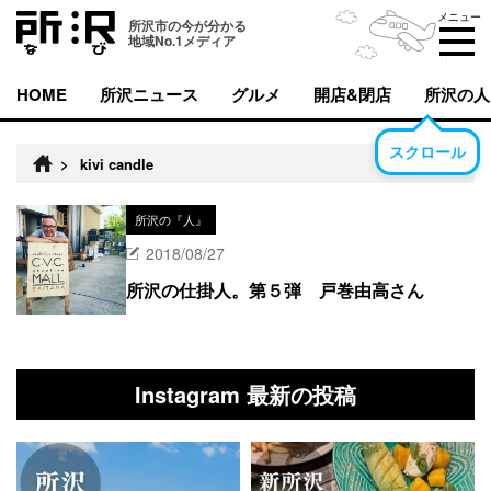
メニュー
所沢市の今が分かる
地域No.1メディア
HOME
所沢ニュース
グルメ
開店&閉店
所沢の人
スクロール
>
kivi candle
所沢の『人』
2018/08/27
所沢の仕掛人。第５弾 戸巻由高さん
Instagram 最新の投稿