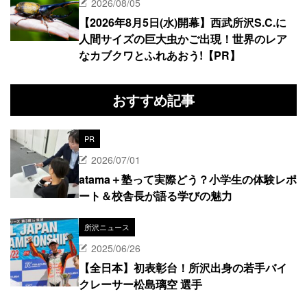
2026/08/05
【2026年8月5日(水)開幕】西武所沢S.C.に
人間サイズの巨大虫かご出現！世界のレア
なカブクワとふれあおう!【PR】
おすすめ記事
PR
2026/07/01
atama＋塾って実際どう？小学生の体験レポ
ート＆校舎長が語る学びの魅力
所沢ニュース
2025/06/26
【全日本】初表彰台！所沢出身の若手バイ
クレーサー松島璃空 選手