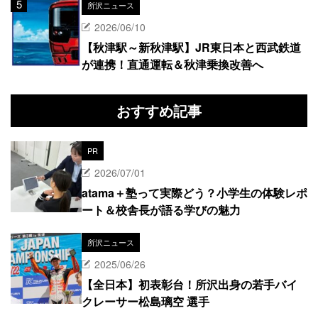
所沢ニュース
2026/06/10
【秋津駅～新秋津駅】JR東日本と西武鉄道
が連携！直通運転＆秋津乗換改善へ
おすすめ記事
PR
2026/07/01
atama＋塾って実際どう？小学生の体験レポ
ート＆校舎長が語る学びの魅力
所沢ニュース
2025/06/26
【全日本】初表彰台！所沢出身の若手バイ
クレーサー松島璃空 選手