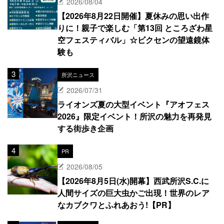
2026/08/04
【2026年8月22日開催】夏休みの思い出作
りに！親子で楽しむ「第13回 ところざわ星
空フェスティバル」☆ビクセンの望遠鏡体
験も
所沢ニュース
2026/07/31
ライオンズ夏の大型イベント『アオフェス
2026』限定イベント！所沢の魅力を再発見
する街歩き企画
PR
2026/08/05
【2026年8月5日(水)開幕】西武所沢S.C.に
人間サイズの巨大虫かご出現！世界のレア
なカブクワとふれあおう!【PR】