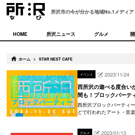
所沢市の今が分かる
地域No.1メディア
HOME
所沢ニュース
グルメ
開
ホーム
>
STAR NEST CAFE
2023/11/24
イベント
西所沢の遊べる度合い
間も！ブロックパーテ
西所沢ブロックパーティー
どで行われたアート・音楽・
2023/01/13
グルメ