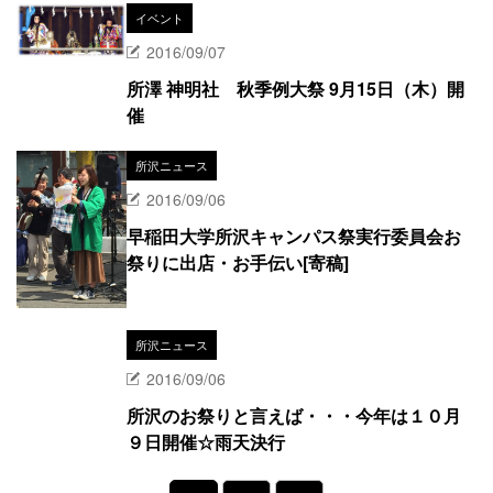
イベント
2016/09/07
所澤 神明社 秋季例大祭 9月15日（木）開
催
所沢ニュース
2016/09/06
早稲田大学所沢キャンパス祭実行委員会お
祭りに出店・お手伝い[寄稿]
所沢ニュース
2016/09/06
所沢のお祭りと言えば・・・今年は１０月
９日開催☆雨天決行