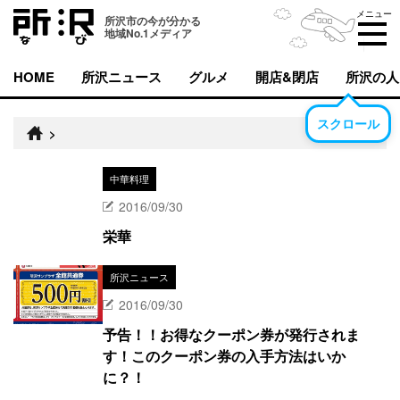
メニュー
所沢市の今が分かる
地域No.1メディア
HOME
所沢ニュース
グルメ
開店&閉店
所沢の人
スクロール
>
中華料理
2016/09/30
栄華
所沢ニュース
2016/09/30
予告！！お得なクーポン券が発行されま
す！このクーポン券の入手方法はいか
に？！