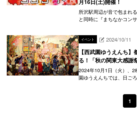
月16日(土)開催！
所沢駅周辺が音で包まれる『ま
と同時に『まちなかコンサート N
2024/10/11
イベント
【西武園ゆうえんち】
る！「秋の関東大感謝
2024年10月1日（火）、
園ゆうえんちでは、日ごろ
1