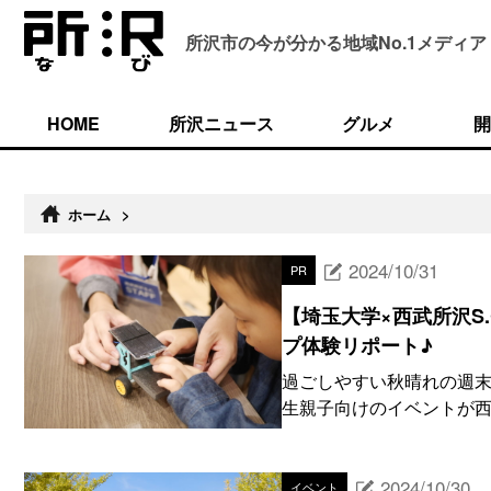
所沢市の今が分かる
地域No.1メディア
HOME
所沢ニュース
グルメ
開
ホーム
>
2024/10/31
PR
【埼玉大学×西武所沢S
プ体験リポート♪
過ごしやすい秋晴れの週末
生親子向けのイベントが西武
2024/10/30
イベント