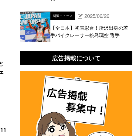
2025/06/26
所沢ニュース
【全日本】初表彰台！所沢出身の若
手バイクレーサー松島璃空 選手
広告掲載について
と
ェ
）
11