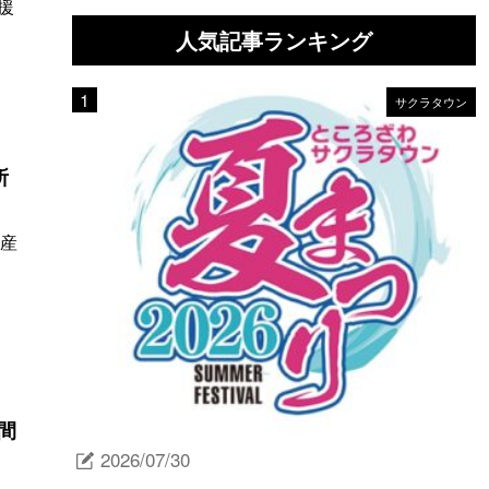
援
人気記事ランキング
サクラタウン
所
畜産
日間
2026/07/30