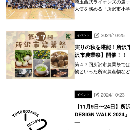
埼玉西武ライオンズの選手
大使を務める「所沢市小学校
2024/10/25
イベント
実りの秋を堪能！所沢
沢市農業祭】開催！！
第４７回所沢市農業祭で
物といった所沢農産物など
2024/10/23
イベント
【11月9日〜24日】所
DESIGN WALK 
—