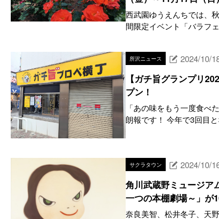
西武園ゆうえんちでは、
間限定イベント「バラフェスタ
2024/10/1
所沢ニュース
【ガチ旨グランプリ20
プン！
「あの味をもう一度食べ
朗報です！ 今年で3回目と
2024/10/1
サクラタウン
角川武蔵野ミュージア
一つの本棚劇場～」が1
奈良美智、松井冬子、天野