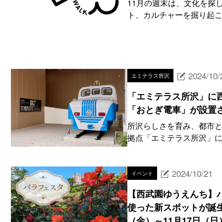
11月の週末は、文化を探
ト、カルチャーを掘り起こ
2024/10/
エミテラス所沢
「エミテラス所沢」に
「おとぎ電車」が設置
所沢らしさを育み、都市と
拠点「エミテラス所沢」に
2024/10/21
イベント
【西武園ゆうえんち】
使った新スポットが誕生
（金）～11月17日（