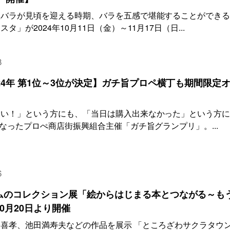
秋バラが見頃を迎える時期、バラを五感で堪能することができ
」が2024年10月11日（金）～11月17日（日...
8
24年 第1位～3位が決定】ガチ旨プロペ横丁も期間限定
たい！」という方にも、「当日は購入出来なかった」という方
なったプロぺ商店街振興組合主催「ガチ旨グランプリ」。...
6
ムのコレクション展「絵からはじまる本とつながる～も
0月20日より開催
喜孝、池田満寿夫などの作品を展示 「ところざわサクラタウ