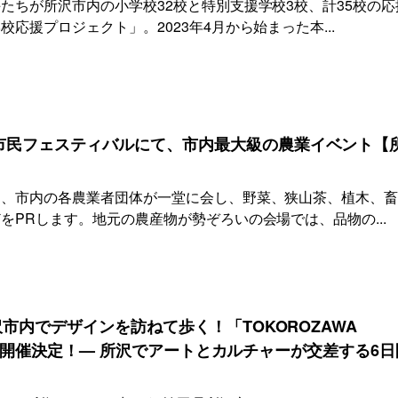
たちが所沢市内の小学校32校と特別支援学校3校、計35校の応
応援プロジェクト」。2023年4月から始まった本...
市民フェスティバルにて、市内最大級の農業イベント【
は、市内の各農業者団体が一堂に会し、野菜、狭山茶、植木、
をPRします。地元の農産物が勢ぞろいの会場では、品物の...
沢市内でデザインを訪ねて歩く！「TOKOROZAWA
2024」開催決定！— 所沢でアートとカルチャーが交差する6