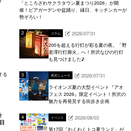
フ
「ところざわサクラタウン夏まつり2026」が開
催！ビアガーデンや盆踊り、縁日、キッチンカーが
勢ぞろい！
2026/07/31
コラム
200を超える行灯が彩る夏の夜。「野
老澤行灯廊火」へ！所沢なびの行灯
も見つけました♪
する
2026/07/31
所沢ニュース
ライオンズ夏の大型イベント『アオ
フェス 2026』限定イベント！所沢の
魅力を再発見する街歩き企画
を
2026/08/03
イベント
日
第17回「わくわくトコ夏ランド」が