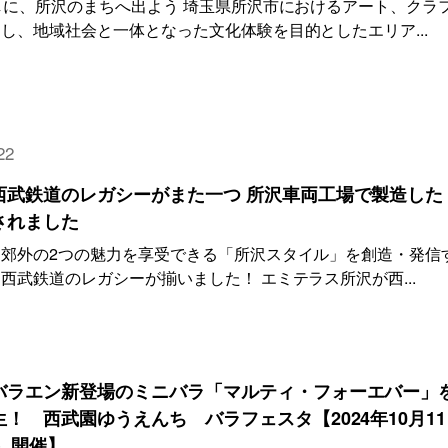
しに、所沢のまちへ出よう 埼玉県所沢市におけるアート、クラ
し、地域社会と一体となった文化体験を目的としたエリア...
22
西武鉄道のレガシーがまた一つ 所沢車両工場で製造した
されました
郊外の2つの魅力を享受できる「所沢スタイル」を創造・発信
西武鉄道のレガシーが揃いました！ エミテラス所沢が西...
バラエン新登場のミニバラ「マルティ・フォーエバー」
！ 西武園ゆうえんち バラフェスタ【2024年10月11
日）開催】