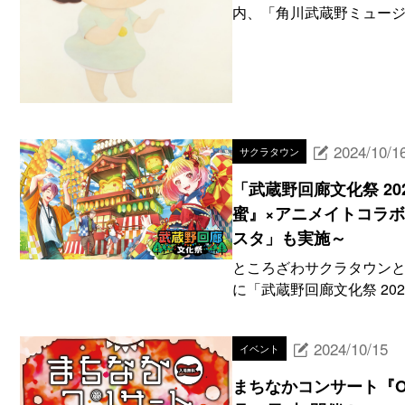
内、「角川武蔵野ミュージア
2024/10/1
サクラタウン
「武蔵野回廊文化祭 202
蜜』×アニメイトコラボ
スタ」も実施～
ところざわサクラタウンと、
に「武蔵野回廊文化祭 20
2024/10/15
イベント
まちなかコンサート『Octob