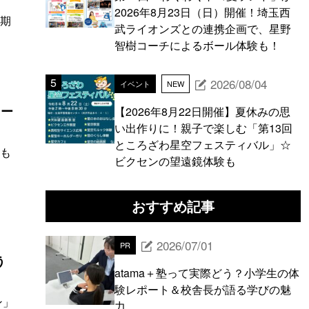
2026年8月23日（日）開催！埼玉西
る期
武ライオンズとの連携企画で、星野
智樹コーチによるボール体験も！
2026/08/04
イベント
NEW
オー
【2026年8月22日開催】夏休みの思
い出作りに！親子で楽しむ「第13回
ところざわ星空フェスティバル」☆
にも
ビクセンの望遠鏡体験も
おすすめ記事
2026/07/01
PR
う
atama＋塾って実際どう？小学生の体
験レポート＆校舎長が語る学びの魅
ン」
力