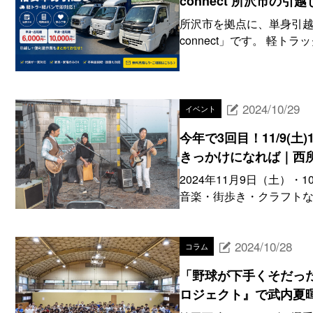
connect 所沢市の引
所沢市を拠点に、単身引
connect」です。 軽ト
2024/10/29
イベント
今年で3回目！11/9(
きっかけになれば｜西
2024年11月9日（土）
音楽・街歩き・クラフトな
2024/10/28
コラム
「野球が下手くそだっ
ロジェクト』で武内夏