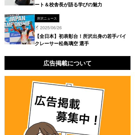
ート＆校舎長が語る学びの魅力
所沢ニュース
2025/06/26
【全日本】初表彰台！所沢出身の若手バイ
クレーサー松島璃空 選手
広告掲載について