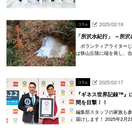
2025/02/18
コラム
「所沢水紀行」 ～所
ボランティアライターじ
は狭山丘陵に端を発し、合
2025/02/17
コラム
『ギネス世界記録™』
間を目撃！！
編集部スタッフの家族も
届けします！ 2025年2