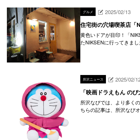
2025/02/13
グルメ
住宅街の穴場喫茶店「N
黄色いドアが目印！「NI
たNIKSENに行ってきまし
2025/02/1
所沢ニュース
「映画ドラえもん のび
所沢なびでは、より多くの
ちらの記事は、所沢なびオリ