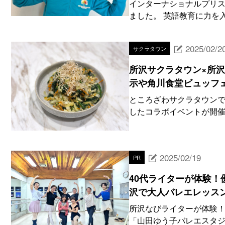
インターナショナルプリス
ました。 英語教育に力を
2025/02/2
サクラタウン
所沢サクラタウン×所沢
示や角川食堂ビュッフ
ところざわサクラタウンで
したコラボイベントが開催さ
2025/02/19
PR
40代ライターが体験！
沢で大人バレエレッスン】
所沢なびライターが体験！
「山田ゆう子バレエスタジ