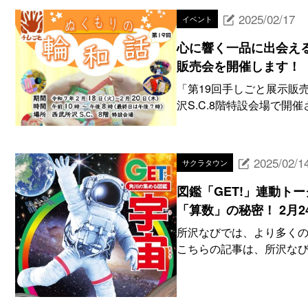
2025/02/17
イベント
心に響く一品に出会える
販売会を開催します！
「第19回手しごと展示販売会
沢S.C.8階特設会場で開催
2025/02/1
サクラタウン
図鑑「GET!」連動ト
「算数」の秘密！ 2月2
所沢なびでは、より多くの
こちらの記事は、所沢なびオ