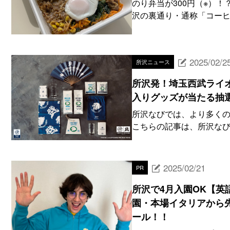
のり弁当が300円（※）
沢の裏通り・通称「コーヒ
2025/02/2
所沢ニュース
所沢発！埼玉西武ライオ
入りグッズが当たる抽
所沢なびでは、より多くの
こちらの記事は、所沢なびオ
2025/02/21
PR
所沢で4月入園OK【英
園・本場イタリアから
ール！！