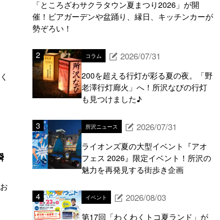
「ところざわサクラタウン夏まつり2026」が開
催！ビアガーデンや盆踊り、縁日、キッチンカーが
勢ぞろい！
2026/07/31
コラム
200を超える行灯が彩る夏の夜。「野
く
老澤行灯廊火」へ！所沢なびの行灯
も見つけました♪
2026/07/31
所沢ニュース
ライオンズ夏の大型イベント『アオ
瞬
フェス 2026』限定イベント！所沢の
魅力を再発見する街歩き企画
をお
2026/08/03
イベント
第17回「わくわくトコ夏ランド」が