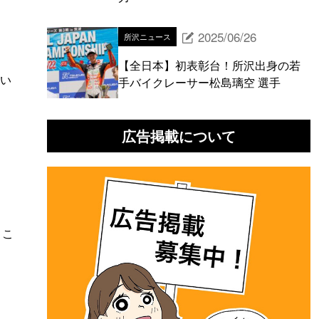
2025/06/26
所沢ニュース
！
【全日本】初表彰台！所沢出身の若
てい
手バイクレーサー松島璃空 選手
広告掲載について
！
 こ