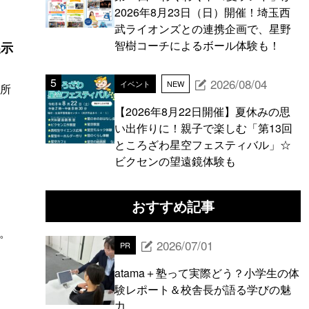
2026年8月23日（日）開催！埼玉西
武ライオンズとの連携企画で、星野
智樹コーチによるボール体験も！
展示
2026/08/04
イベント
NEW
武所
【2026年8月22日開催】夏休みの思
い出作りに！親子で楽しむ「第13回
ところざわ星空フェスティバル」☆
ビクセンの望遠鏡体験も
」
おすすめ記事
。
2026/07/01
PR
atama＋塾って実際どう？小学生の体
験レポート＆校舎長が語る学びの魅
力