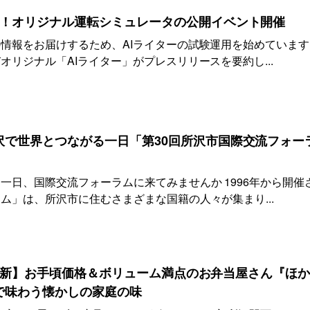
念！オリジナル運転シミュレータの公開イベント開催
情報をお届けするため、AIライターの試験運用を始めています
リジナル「AIライター」がプレスリリースを要約し...
沢で世界とつながる一日「第30回所沢市国際交流フォー
一日、国際交流フォーラムに来てみませんか 1996年から開催
ム」は、所沢市に住むさまざまな国籍の人々が集まり...
(火)更新】お手頃価格＆ボリューム満点のお弁当屋さん『ほ
で味わう懐かしの家庭の味