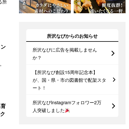
る所
所沢なびからのお知らせ
イン
所沢なびに広告を掲載しません
か？
。
【所沢なび創設15周年記念本】
が、国・県・市の図書館で配架スタ
ート！
所沢なびInstagramフォロワー2万
保育
人突破しました
スク