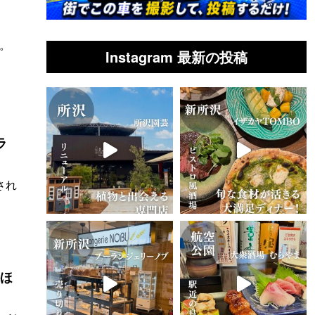
。
Instagram 最新の投稿
ラ
され
かほ