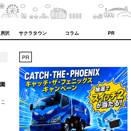
ス所沢
サクラタウン
コラム
PR
PR
学園
 こ