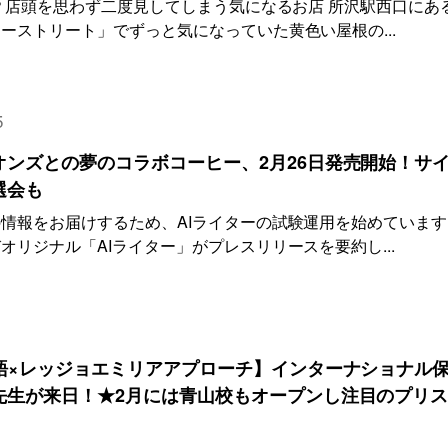
！？店頭を思わず二度見してしまう気になるお店 所沢駅西口にあ
ーストリート」でずっと気になっていた黄色い屋根の...
5
ンズとの夢のコラボコーヒー、2月26日発売開始！サ
選会も
情報をお届けするため、AIライターの試験運用を始めています
リジナル「AIライター」がプレスリリースを要約し...
語×レッジョエミリアアプローチ】インターナショナル
先生が来日！★2月には青山校もオープンし注目のプリ