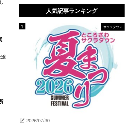
し
人気記事ランキング
サクラタウン
展
記念
所
2026/07/30