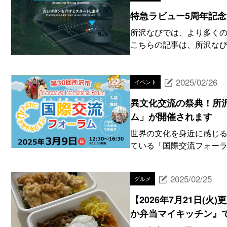
特急ラビュー5周年記
所沢なびでは、より多くの
こちらの記事は、所沢なびオ
2025/02/26
イベント
異文化交流の祭典！所
ム」が開催されます
世界の文化を身近に感じる
ている「国際交流フォーラ
2025/02/25
グルメ
【2026年7月21日
か弁当マイキッチン』