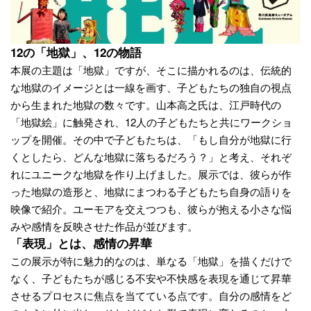
12の「地獄」、12の物語
本展の主題は「地獄」ですが、そこに描かれるのは、伝統的
な地獄のイメージとは一線を画す、子どもたちの独自の視点
から生まれた地獄の数々です。山本高之氏は、江戸時代の
「地獄絵」に触発され、12人の子どもたちと共にワークショ
ップを開催。その中で子どもたちは、「もし自分が地獄に行
くとしたら、どんな地獄に落ちるだろう？」と考え、それぞ
れにユニークな地獄を作り上げました。展示では、彼らが作
った地獄の造形と、地獄にまつわる子どもたち自身の語りを
映像で紹介。ユーモアを交えつつも、彼らが抱える小さな悩
みや感情を反映させた作品が並びます。
「表現」とは、感情の昇華
この展示が特に魅力的なのは、単なる「地獄」を描くだけで
なく、子どもたちが感じる不安や不快感を表現を通じて昇華
させるプロセスに焦点を当てている点です。自分の感情をど