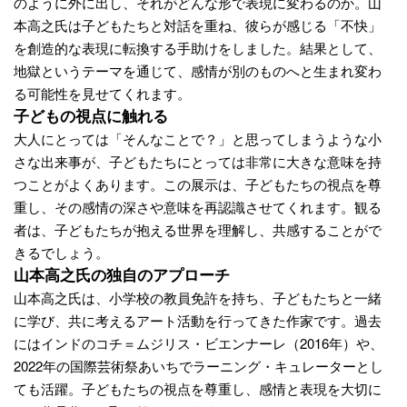
のように外に出し、それがどんな形で表現に変わるのか。山
本高之氏は子どもたちと対話を重ね、彼らが感じる「不快」
を創造的な表現に転換する手助けをしました。結果として、
地獄というテーマを通じて、感情が別のものへと生まれ変わ
る可能性を見せてくれます。
子どもの視点に触れる
大人にとっては「そんなことで？」と思ってしまうような小
さな出来事が、子どもたちにとっては非常に大きな意味を持
つことがよくあります。この展示は、子どもたちの視点を尊
重し、その感情の深さや意味を再認識させてくれます。観る
者は、子どもたちが抱える世界を理解し、共感することがで
きるでしょう。
山本高之氏の独自のアプローチ
山本高之氏は、小学校の教員免許を持ち、子どもたちと一緒
に学び、共に考えるアート活動を行ってきた作家です。過去
にはインドのコチ＝ムジリス・ビエンナーレ（2016年）や、
2022年の国際芸術祭あいちでラーニング・キュレーターとし
ても活躍。子どもたちの視点を尊重し、感情と表現を大切に