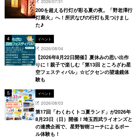
2026/07/31
200を超える行灯が彩る夏の夜。「野老澤行
灯廊火」へ！所沢なびの行灯も見つけまし
た♪
イベント
2026/08/04
【2026年8月22日開催】夏休みの思い出作
りに！親子で楽しむ「第13回 ところざわ星
空フェスティバル」☆ビクセンの望遠鏡体
験も
イベント
2026/08/03
第17回「わくわくトコ夏ランド」が2026年
8月23日（日）開催！埼玉西武ライオンズと
の連携企画で、星野智樹コーチによるボー
ル体験も！