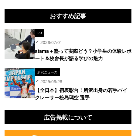
おすすめ記事
PR
2026/07/01
atama＋塾って実際どう？小学生の体験レポ
ート＆校舎長が語る学びの魅力
所沢ニュース
2025/06/26
【全日本】初表彰台！所沢出身の若手バイ
クレーサー松島璃空 選手
広告掲載について