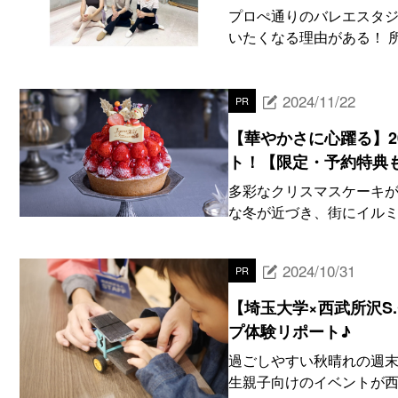
プロぺ通りのバレエスタジ
いたくなる理由がある！ 所
2024/11/22
PR
【華やかさに心躍る】2
ト！【限定・予約特典
多彩なクリスマスケーキが
な冬が近づき、街にイルミ
2024/10/31
PR
【埼玉大学×西武所沢S
プ体験リポート♪
過ごしやすい秋晴れの週末
生親子向けのイベントが西武