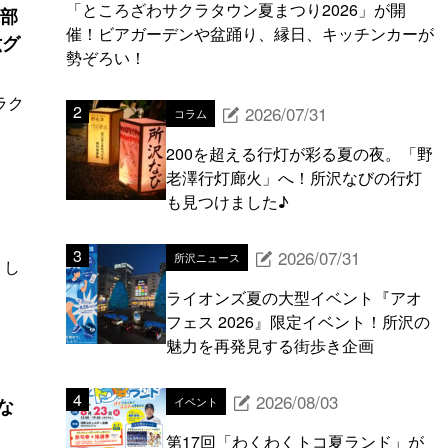
「ところざわサクラタウン夏まつり2026」が開
集部
催！ビアガーデンや盆踊り、縁日、キッチンカーが
六グ
勢ぞろい！
ラク
2026/07/31
コラム
200を超える行灯が彩る夏の夜。「野
老澤行灯廊火」へ！所沢なびの行灯
も見つけました♪
2026/07/31
所沢ニュース
うし
ライオンズ夏の大型イベント『アオ
フェス 2026』限定イベント！所沢の
魅力を再発見する街歩き企画
2026/08/03
な
イベント
第17回「わくわくトコ夏ランド」が