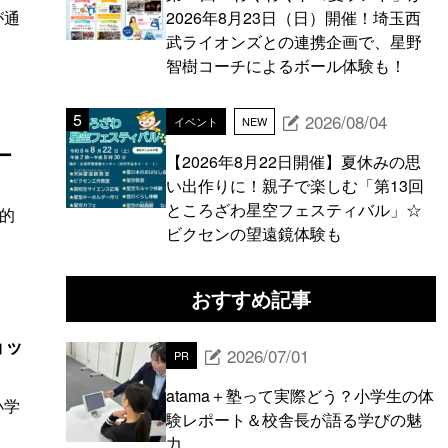
が通
2026年8月23日（日）開催！埼玉西
武ライオンズとの連携企画で、星野
智樹コーチによるボール体験も！
2026/08/04
イベント
NEW
ー
【2026年8月22日開催】夏休みの思
い出作りに！親子で楽しむ「第13回
ところざわ星空フェスティバル」☆
的
ビクセンの望遠鏡体験も
おすすめ記事
ョッ
2026/07/01
PR
atama＋塾って実際どう？小学生の体
小学
験レポート＆校舎長が語る学びの魅
力