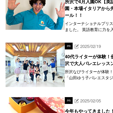
所沢で4月入園OK【英
園・本場イタリアから
ール！！
インターナショナルプリス
ました。 英語教育に力を
2025/02/19
PR
40代ライターが体験！
沢で大人バレエレッスン】
所沢なびライターが体験！
「山田ゆう子バレエスタジ
2025/02/05
PR
今年もやってきました！