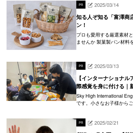
2025/03/14
PR
知る人ぞ知る「富澤商店
ン！
プロも愛用する厳選素材と
ませんか 製菓製パン材料
2025/03/13
PR
【インターナショナル
際感覚を身に付ける｜
Sky High Internati
です。小さなお子様からご年
2025/02/21
PR