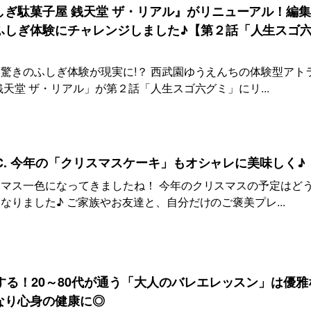
ぎ駄菓子屋 銭天堂 ザ・リアル』がリニューアル！編
ふしぎ体験にチャレンジしました♪【第２話「人生スゴ
驚きのふしぎ体験が現実に!？ 西武園ゆうえんちの体験型アト
天堂 ザ・リアル」が第２話「人生スゴ六グミ」にリ...
.C. 今年の「クリスマスケーキ」もオシャレに美味しく♪
マス一色になってきましたね！ 今年のクリスマスの予定はど
りました♪ ご家族やお友達と、自分だけのご褒美プレ...
する！20～80代が通う「大人のバレエレッスン」は優雅
なり心身の健康に◎