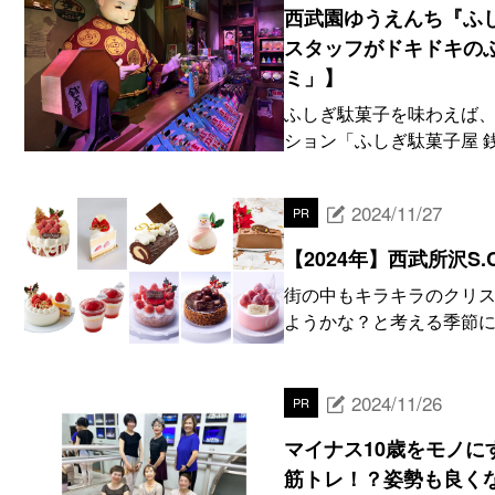
西武園ゆうえんち『ふし
スタッフがドキドキの
ミ」】
ふしぎ駄菓子を味わえば、
ション「ふしぎ駄菓子屋 銭
2024/11/27
PR
【2024年】西武所沢S
街の中もキラキラのクリス
ようかな？と考える季節にな
2024/11/26
PR
マイナス10歳をモノに
筋トレ！？姿勢も良く