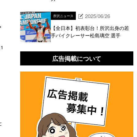
2025/06/26
所沢ニュース
【全日本】初表彰台！所沢出身の若
プ
手バイクレーサー松島璃空 選手
1
広告掲載について
と