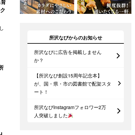
保育
スク
し
所沢なびからのお知らせ
所沢なびに広告を掲載しません
か？
所
【所沢なび創設15周年記念本】
が、国・県・市の図書館で配架スタ
ート！
所沢なびInstagramフォロワー2万
人突破しました
ス』