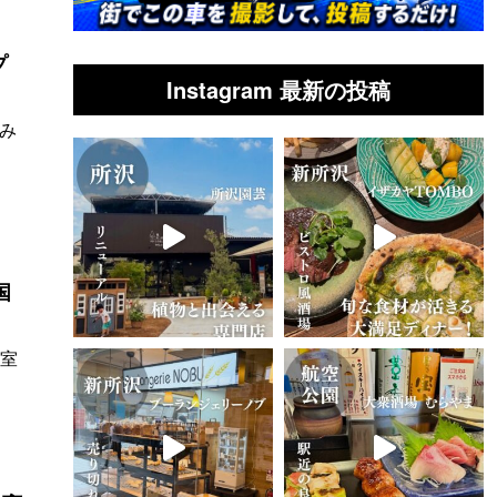
プ
Instagram 最新の投稿
てみ
国
教室