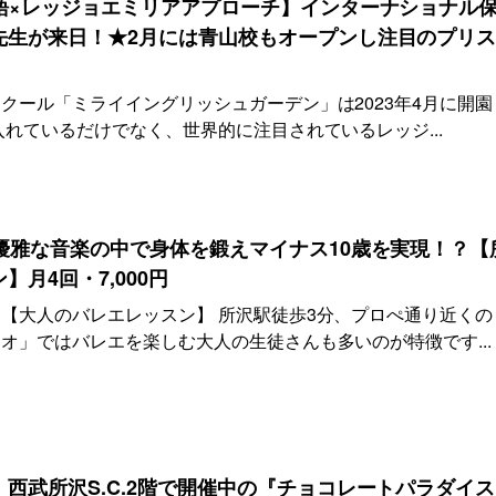
語×レッジョエミリアアプローチ】インターナショナル
先生が来日！★2月には青山校もオープンし注目のプリ
クール「ミライイングリッシュガーデン」は2023年4月に開園
入れているだけでなく、世界的に注目されているレッジ...
優雅な音楽の中で身体を鍛えマイナス10歳を実現！？【
月4回・7,000円
【大人のバレエレッスン】 所沢駅徒歩3分、プロぺ通り近くの
オ」ではバレエを楽しむ大人の生徒さんも多いのが特徴です...
西武所沢S.C.2階で開催中の『チョコレートパラダイ