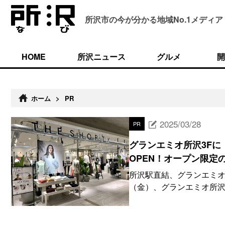
所沢市の今が分かる
地域No.1メディア
HOME
所沢ニュース
グルメ
開
ホーム
>
PR
2025/03/28
PR
グランエミオ所沢3Fに【
OPEN！オープン限
所沢駅直結、グランエミオ所沢
（金）、グランエミオ所沢3階に