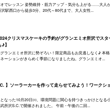
オでレッスン 姿勢維持・筋力アップ・気分も上がる……大人
沢駅西口から徒歩3分、20代～80代まで、大人女性...
024クリスマスケーキの予約がグランエミオ所沢でスタ
も♪】
グランエミオ所沢に勢ぞろい！限定商品もお見逃しなく♪ 本格
ネーションがきらめく季節になりましたね。グランエミオ...
.C. 】ソーラーカーを作って走らせてみよう！ワークシ
となった10月20日㈰、環境問題に関心を持つきっかけとなる
所沢S.C.で開催されました。 午前・午後の二回...