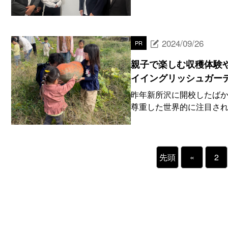
2024/09/26
PR
親子で楽しむ収穫体験
イイングリッシュガー
昨年新所沢に開校したばかりの
尊重した世界的に注目され
先頭
«
2