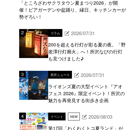
「ところざわサクラタウン夏まつり2026」が開
催！ビアガーデンや盆踊り、縁日、キッチンカーが
勢ぞろい！
2026/07/31
コラム
200を超える行灯が彩る夏の夜。「野
老澤行灯廊火」へ！所沢なびの行灯
も見つけました♪
2026/07/31
所沢ニュース
ライオンズ夏の大型イベント『アオ
フェス 2026』限定イベント！所沢の
魅力を再発見する街歩き企画
2026/08/03
イベント
NEW
第17回「わくわくトコ夏ランド」が