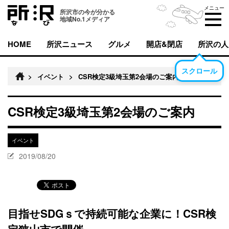
メニュー
所沢市の今が分かる
地域No.1メディア
HOME
所沢ニュース
グルメ
開店&閉店
所沢の人
スクロール
>
イベント
>
CSR検定3級埼玉第2会場のご案内
CSR検定3級埼玉第2会場のご案内
イベント
2019/08/20
目指せSDGｓで持続可能な企業に！CSR検