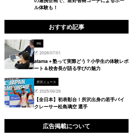
の連携企画で、星野智樹コーチによるボー
ル体験も！
おすすめ記事
PR
2026/07/01
atama＋塾って実際どう？小学生の体験レポ
ート＆校舎長が語る学びの魅力
所沢ニュース
2025/06/26
【全日本】初表彰台！所沢出身の若手バイ
クレーサー松島璃空 選手
広告掲載について