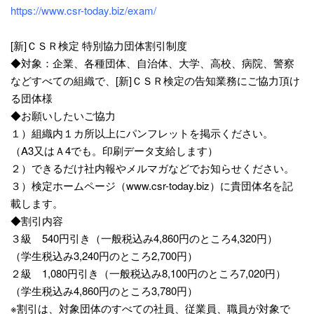
https://www.csr-today.biz/exam/
[新]ＣＳＲ検定 特別協力団体割引制度
◆対象：企業、各種団体、自治体、大学、高校、病院、警察
などすべての組織で、[新]ＣＳＲ検定の告知業務にご協力頂け
る団体様
◆お願いしたいご協力
１）組織内１カ所以上にパンフレットを掲示ください。
（A3又はＡ4でも。印刷データ支給します）
２）できるだけ社内報やメルマガなどでお知らせください。
３）検定ホームページ（www.csr-today.biz）に貴団体名を記
載します。
◆割引内容
３級 540円引き（一般税込み4,860円のところ4,320円）
（学生税込み3,240円のところ2,700円）
２級 1,080円引き（一般税込み8,100円のところ7,020円）
（学生税込み4,860円のところ3,780円）
※割引は、対象団体のすべての社員、従業員、職員が対象で