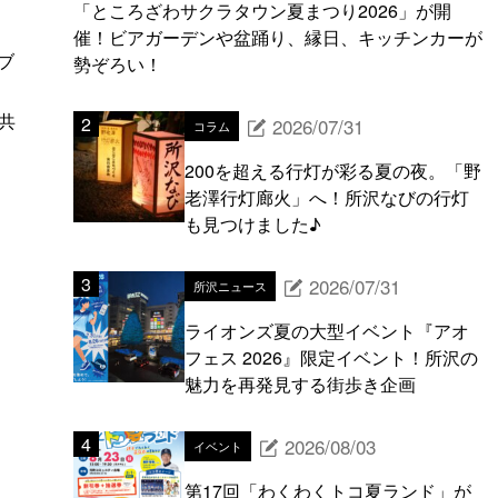
「ところざわサクラタウン夏まつり2026」が開
催！ビアガーデンや盆踊り、縁日、キッチンカーが
ブ
勢ぞろい！
。
共
2026/07/31
コラム
200を超える行灯が彩る夏の夜。「野
老澤行灯廊火」へ！所沢なびの行灯
も見つけました♪
2026/07/31
所沢ニュース
ライオンズ夏の大型イベント『アオ
フェス 2026』限定イベント！所沢の
魅力を再発見する街歩き企画
2026/08/03
イベント
第17回「わくわくトコ夏ランド」が