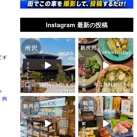
Instagram 最新の投稿
し
てギ
ら
。
絢