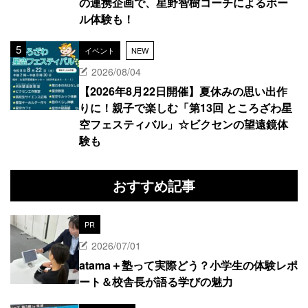
の連携企画で、星野智樹コーチによるボー
ル体験も！
イベント
NEW
2026/08/04
【2026年8月22日開催】夏休みの思い出作
りに！親子で楽しむ「第13回 ところざわ星
空フェスティバル」☆ビクセンの望遠鏡体
験も
おすすめ記事
PR
2026/07/01
atama＋塾って実際どう？小学生の体験レポ
ート＆校舎長が語る学びの魅力