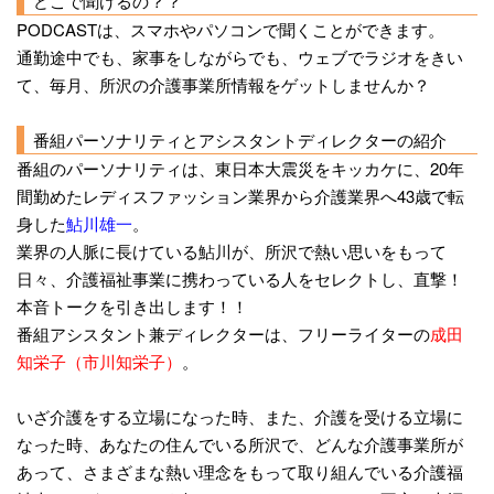
どこで聞けるの？？
PODCASTは、スマホやパソコンで聞くことができます。
通勤途中でも、家事をしながらでも、ウェブでラジオをきい
て、毎月、所沢の介護事業所情報をゲットしませんか？
番組パーソナリティとアシスタントディレクターの紹介
番組のパーソナリティは、東日本大震災をキッカケに、20年
間勤めたレディスファッション業界から介護業界へ43歳で転
身した
鮎川雄一
。
業界の人脈に長けている鮎川が、所沢で熱い思いをもって
日々、介護福祉事業に携わっている人をセレクトし、直撃！
本音トークを引き出します！！
番組アシスタント兼ディレクターは、フリーライターの
成田
知栄子（市川知栄子）
。
いざ介護をする立場になった時、また、介護を受ける立場に
なった時、あなたの住んでいる所沢で、どんな介護事業所が
あって、さまざまな熱い理念をもって取り組んでいる介護福