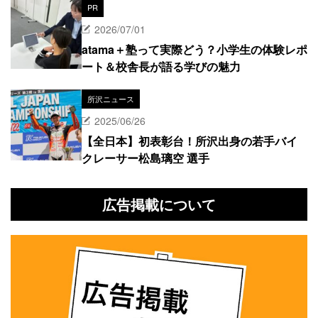
PR
2026/07/01
atama＋塾って実際どう？小学生の体験レポ
ート＆校舎長が語る学びの魅力
所沢ニュース
2025/06/26
【全日本】初表彰台！所沢出身の若手バイ
クレーサー松島璃空 選手
広告掲載について