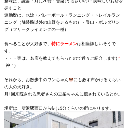
趣味は、読書・月に20冊・音楽(うるさいの)・美味しいお店を
探すこと
運動歴は、水泳・バレーボール・ランニング・トレイルラン
ニング（舗装路以外の山野を走るもの）・登山・ボルダリン
グ（フリークライミングの一種）
食べることが大好きで、
特にラーメン
は相当詳しいそうで
す。
・・・実は、名店を教えてもらったので近々ご紹介します(
*
´艸｀)
それから、お散歩中のワンちゃん
にも必ず声かけるくらい
の大の犬好き。
月1回来院される患者さんの豆柴ちゃんに癒されているとか。
場所は、所沢駅西口から徒歩3分くらいの所にあります。