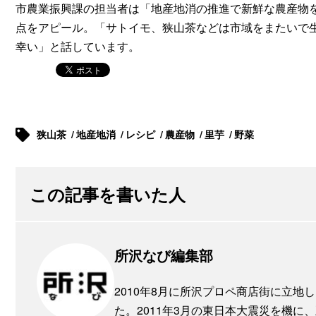
市農業振興課の担当者は「地産地消の推進で新鮮な農産物
点をアピール。「サトイモ、狭山茶などは市域をまたいで
幸い」と話しています。
狭山茶
地産地消
レシピ
農産物
里芋
野菜
この記事を書いた人
所沢なび編集部
2010年8月に所沢プロペ商店街に立
た。2011年3月の東日本大震災を機