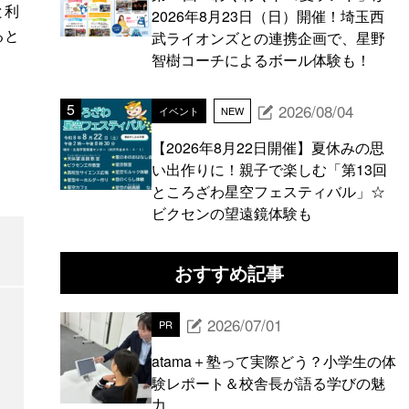
と利
2026年8月23日（日）開催！埼玉西
ると
武ライオンズとの連携企画で、星野
智樹コーチによるボール体験も！
2026/08/04
イベント
NEW
【2026年8月22日開催】夏休みの思
い出作りに！親子で楽しむ「第13回
ところざわ星空フェスティバル」☆
ビクセンの望遠鏡体験も
おすすめ記事
2026/07/01
PR
atama＋塾って実際どう？小学生の体
験レポート＆校舎長が語る学びの魅
力