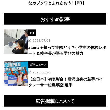
なカブクワとふれあおう!【PR】
おすすめ記事
PR
2026/07/01
atama＋塾って実際どう？小学生の体験レポ
ート＆校舎長が語る学びの魅力
所沢ニュース
2025/06/26
【全日本】初表彰台！所沢出身の若手バイ
クレーサー松島璃空 選手
広告掲載について