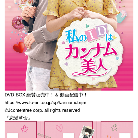
DVD-BOX 絶賛販売中！＆ 動画配信中！
https://www.tc-ent.co.jp/sp/kannamubijin/
©Jcontentree corp. all rights reserved
『恋愛革命』