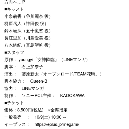
方向へ…!?
■キャスト
小泉萌香（谷川麗奈 役）
梶原岳人（神田俊 役）
鈴木崚汰（五十嵐悠 役）
長江里加（川島愛美 役）
八木侑紀（真島望帆 役）
■スタッフ
原作： yaongyi『女神降臨』（LINEマンガ）
脚本： 石上加奈子
演出： 藤原新太（オープンロード/TEAM花時。）
脚本協力： Queen-B
協力： LINEマンガ
制作： ソニーPCL主催： KADOKAWA
■チケット
価格：8,500円(税込) ※全席指定
一般発売 ： 10/9(土) 10:00 ～
イープラス： https://eplus.jp/megami/