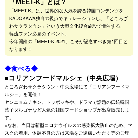
「MEET-K」とは？
「MEET-K」は、世界的な人気を誇る韓国コンテンツを
KADOKAWA独自の視点でキュレーションし、「ところざ
わサクラタウン」という大型文化複合施設で開催する、
韓流ファン必見のイベント。
今年開催の「MEET-K 2021」こそが記念すべき第1回目と
なります！
◆食べる◆
■コリアンフードマルシェ（中央広場）
ところざわサクラタウン・中央広場にて「コリアンフードマ
ルシェ」を開催！
ヤンニョムチキン、トッポッキや、ドラマで話題の伝統韓国
菓子ダルゴナなど人気の韓国フードショップが出店販売しま
す。
※なお、当日は新型コロナウイルスの感染拡大防止のため、マ
スクの着用、体調不良の方は来場をご遠慮いただく等のご理