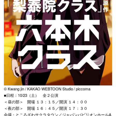
© Kwang jin / KAKAO WEBTOON Studio / piccoma
■日程：10/23（土） 全２公演
＜昼の部＞ 開場 １３：１５／開演 １４：００
＜夜の部＞ 開場 １６：４５／開演 １７：３０
会場：ところざわサクラタウン／ジャパンパビリオンホールA