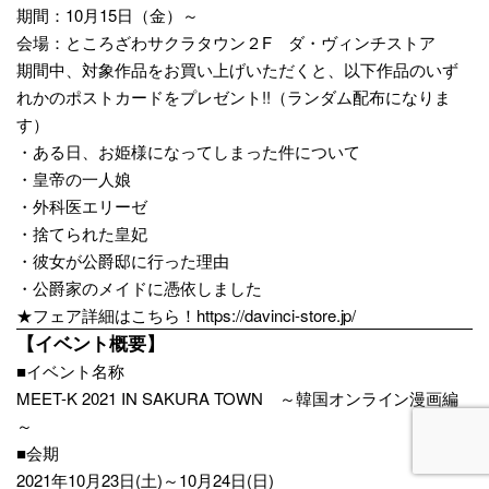
期間：10月15日（金）～
会場：ところざわサクラタウン２F ダ・ヴィンチストア
期間中、対象作品をお買い上げいただくと、以下作品のいず
れかのポストカードをプレゼント!!（ランダム配布になりま
す）
・ある日、お姫様になってしまった件について
・皇帝の一人娘
・外科医エリーゼ
・捨てられた皇妃
・彼女が公爵邸に行った理由
・公爵家のメイドに憑依しました
★フェア詳細はこちら！
https://davinci-store.jp/
【イベント概要】
■イベント名称
MEET-K 2021 IN SAKURA TOWN ～韓国オンライン漫画編
～
■会期
2021年10月23日(土)～10月24日(日)