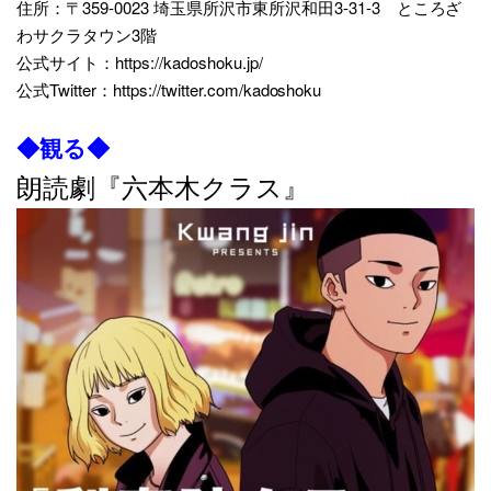
住所：〒359-0023 埼玉県所沢市東所沢和田3-31-3 ところざ
わサクラタウン3階
公式サイト：
https://kadoshoku.jp/
公式Twitter：
https://twitter.com/kadoshoku
◆観る◆
朗読劇『六本木クラス』