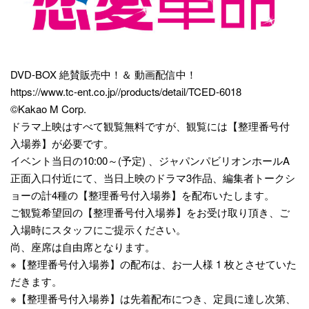
DVD-BOX 絶賛販売中！＆ 動画配信中！
https://www.tc-ent.co.jp//products/detail/TCED-6018
©Kakao M Corp.
ドラマ上映はすべて観覧無料ですが、観覧には【整理番号付
入場券】が必要です。
イベント当日の10:00～(予定) 、ジャパンパビリオンホールA
正面入口付近にて、当日上映のドラマ3作品、編集者トークシ
ョーの計4種の【整理番号付入場券】を配布いたします。
ご観覧希望回の【整理番号付入場券】をお受け取り頂き、ご
入場時にスタッフにご提示ください。
尚、座席は自由席となります。
※【整理番号付入場券】の配布は、お一人様 1 枚とさせていた
だきます。
※【整理番号付入場券】は先着配布につき、定員に達し次第、