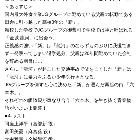
＜あらすじ＞
国内最大外食企業JGグループに勤めている父親の転勤である
田舎に引っ越した高校3年の「新」。
転校した学校でJGグループの御曹司で学校では神と呼ばれる
「金城 龍河」に出会う。
正義感の強い「新」は「龍河」のならずものぷりに我慢でき
ず一発殴ってしまい退学処分、父親は20年間勤めていた会社
を辞める羽目に…
さらに「龍河」が起こした交通事故で父を亡くした「新」は
「龍河」に暴力をふるい少年院行きとなる。
JGグループを倒すと心に決めた「新」が選んだ再起の街 「六
本木」。
それぞれの価値観が重なり合う「六本木」を生き抜く青春物
語がいよいよ開幕！
■キャスト
阿座上洋平（宮部新 役）
富田美憂（麻宮葵 役）
水中雅章（金城龍河 役）