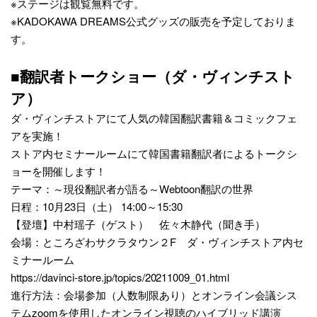
※ステージは観覧無料です。
※KADOKAWA DREAMS公式グッズの販売を予定しておりま
す。
■翻訳者トークショー（ダ・ヴィンチスト
ア）
ダ・ヴィンチストアにて人気の韓国翻訳書籍＆コミックフェ
アを実施！
ストア内セミナールームにて韓国書籍翻訳者によるトークシ
ョーを開催します！
テーマ：～現役翻訳者が語る～Webtoon翻訳の世界
日程：10月23日（土） 14:00～15:30
【登壇】中村瑶子（ゲスト） 佐々木静代（聞き手）
会場：ところざわサクラタウン２F ダ・ヴィンチストア内セ
ミナールーム
https://davinci-store.jp/topics/20211009_01.html
進行方法：会場参加（人数制限あり）とオンライン会議シス
テムzoomを使用したオンライン視聴のハイブリッド講演