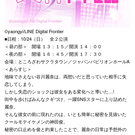
©yaongyi/LINE Digital Frontier
■日程：10/24（日） 全２公演
＜昼の部＞ 開場 １３：１５／開演 １４：００
＜夜の部＞ 開場 １６：４５／開演 １７：３０
会場：ところざわサクラタウン／ジャパンパビリオンホールA
＜あらすじ＞
地味でさえない谷川麗奈は、両想いだと思っていた相手に失
恋してしまう。
しかし失恋のショックは彼女をある変化へと導いた…!
街中を歩けばみんなクギづけ、一躍SNSスターに上り詰めた
麗奈。
そんな彼女の前に現れたのは、いとも簡単に秘密を見抜いた
クールモテイケメンの神田俊。
秘密の口止めを俊と約束したことで、麗奈の日常は予想外の