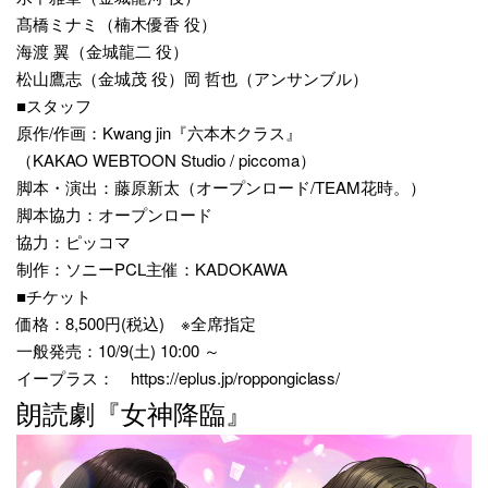
髙橋ミナミ（楠木優香 役）
海渡 翼（金城龍二 役）
松山鷹志（金城茂 役）岡 哲也（アンサンブル）
■スタッフ
原作/作画：Kwang jin『六本木クラス』
（KAKAO WEBTOON Studio / piccoma）
脚本・演出：藤原新太（オープンロード/TEAM花時。）
脚本協力：オープンロード
協力：ピッコマ
制作：ソニーPCL主催：KADOKAWA
■チケット
価格：8,500円(税込) ※全席指定
一般発売：10/9(土) 10:00 ～
イープラス： https://eplus.jp/roppongiclass/
朗読劇『女神降臨』