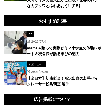
なカブクワとふれあおう!【PR】
おすすめ記事
PR
2026/07/01
atama＋塾って実際どう？小学生の体験レポ
ート＆校舎長が語る学びの魅力
所沢ニュース
2025/06/26
【全日本】初表彰台！所沢出身の若手バイ
クレーサー松島璃空 選手
広告掲載について