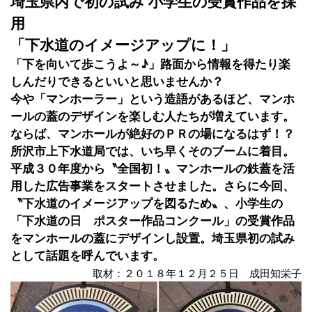
埼玉県内で初の試み 小学生の受賞作品を採
用
「下水道のイメージアップに！」
「下を向いて歩こうよ～♪」路面から情報を得たり楽
しんだりできるといいと思いませんか？
今や「マンホーラー」という造語があるほど、マンホ
ールの蓋のデザインを楽しむ人たちが増えています。
ならば、マンホールが絶好のＰＲの場になるはず！？
所沢市上下水道局では、いち早くそのブームに着目。
平成３０年度から〝全国初！〟マンホールの鉄蓋を活
用した広告事業をスタートさせました。さらに今回、
〝下水道のイメージアップを図るため〟、小学生の
「下水道の日 ポスター作品コンクール」の受賞作品
をマンホールの蓋にデザインし設置。埼玉県初の試み
として話題を呼んでいます。
取材：２０１８年１２月２５日 成田知栄子