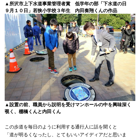
▲所沢市上下水道事業管理者賞 低学年の部「下水道の日
９月１０日」若狭小学校３年生 内田奏翔くんの作品
▲設置の前、職員から説明を受けマンホールの中を興味深く
覗く、棚橋くんと内田くん
この歩道を毎日のように利用する通行人に話を聞くと
「道が明るくなったし、とてもいいアイディアだと思いま