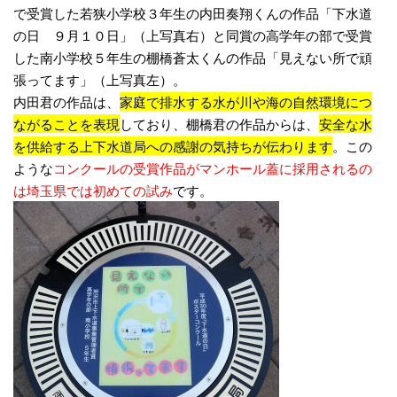
で受賞した若狭小学校３年生の内田奏翔くんの作品「下水道
の日 ９月１０日」（上写真右）と同賞の高学年の部で受賞
した南小学校５年生の棚橋蒼太くんの作品「見えない所で頑
張ってます」（上写真左）。
内田君の作品は、
家庭で排水する水が川や海の自然環境につ
ながることを表現
しており、棚橋君の作品からは、
安全な水
を供給する上下水道局への感謝の気持ちが伝わります
。この
ような
コンクールの受賞作品がマンホール蓋に採用されるの
は埼玉県では初めての試み
です。