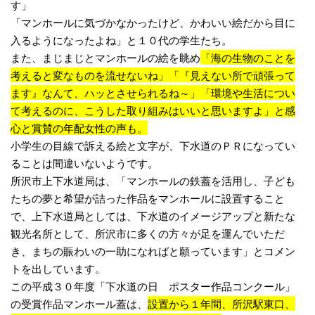
す」
「マンホールに気づかなかったけど、かわいい絵だから目に
入るようになったよね」と１０代の学生たち。
また、まじまじとマンホールの絵を眺め
「海の生物のことを
考えると変なものを流せないね」「『見えない所で頑張って
ます』なんて、ハッとさせられるね～」「環境や生活につい
て考えるのに、こうした取り組みはいいと思いますよ」と感
心と賞賛の年配女性の声も。
小学生の目線で訴える絵と文字が、下水道のＰＲになってい
ることは間違いないようです。
所沢市上下水道局は、「マンホールの鉄蓋を活用し、子ども
たちの夢と希望が詰った作品をマンホールに設置すること
で、上下水道局としては、下水道のイメージアップと新たな
観光名所として、所沢市に多くの方々が足を運んでいただ
き、まちの賑わいの一助になればと願っています」とコメン
トを出しています。
この平成３０年度「下水道の日 ポスター作品コンクール」
の受賞作品マンホール蓋は、
設置から１年間、所沢駅東口、