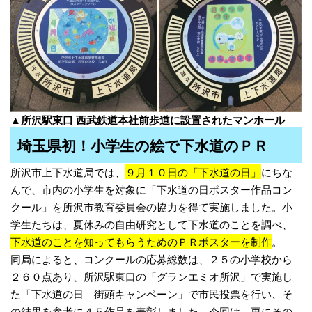
▲所沢駅東口 西武鉄道本社前歩道に設置されたマンホール
埼玉県初！小学生の絵で下水道のＰＲ
所沢市上下水道局では、
９月１０日の「下水道の日」
にちな
んで、市内の小学生を対象に「下水道の日ポスター作品コン
クール」を所沢市教育委員会の協力を得て実施しました。小
学生たちは、夏休みの自由研究として下水道のことを調べ、
下水道のことを知ってもらうためのＰＲポスターを制作
。
同局によると、コンクールの応募総数は、２５の小学校から
２６０点あり、所沢駅東口の「グランエミオ所沢」で実施し
た「下水道の日 街頭キャンペーン」で市民投票を行い、そ
の結果を参考に４５作品を表彰しました。今回は、更にその