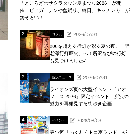
「ところざわサクラタウン夏まつり2026」が開
催！ビアガーデンや盆踊り、縁日、キッチンカーが
勢ぞろい！
2026/07/31
コラム
200を超える行灯が彩る夏の夜。「野
老澤行灯廊火」へ！所沢なびの行灯
も見つけました♪
2026/07/31
所沢ニュース
ライオンズ夏の大型イベント『アオ
フェス 2026』限定イベント！所沢の
魅力を再発見する街歩き企画
2026/08/03
イベント
第17回「わくわくトコ夏ランド」が