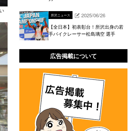
い
2025/06/26
所沢ニュース
【全日本】初表彰台！所沢出身の若
手バイクレーサー松島璃空 選手
広告掲載について