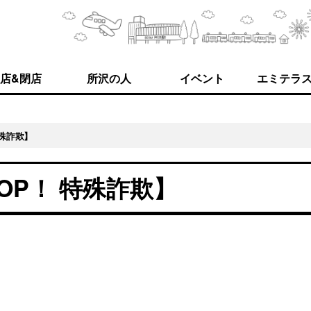
店&閉店
所沢の人
イベント
エミテラ
特殊詐欺】
OP！ 特殊詐欺】