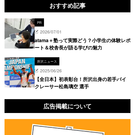
おすすめ記事
PR
2026/07/01
atama＋塾って実際どう？小学生の体験レポ
ート＆校舎長が語る学びの魅力
所沢ニュース
2025/06/26
【全日本】初表彰台！所沢出身の若手バイ
クレーサー松島璃空 選手
広告掲載について