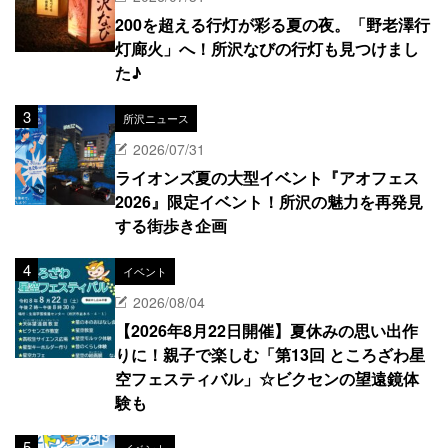
200を超える行灯が彩る夏の夜。「野老澤行
灯廊火」へ！所沢なびの行灯も見つけまし
た♪
所沢ニュース
2026/07/31
ライオンズ夏の大型イベント『アオフェス
2026』限定イベント！所沢の魅力を再発見
する街歩き企画
イベント
2026/08/04
【2026年8月22日開催】夏休みの思い出作
りに！親子で楽しむ「第13回 ところざわ星
空フェスティバル」☆ビクセンの望遠鏡体
験も
イベント