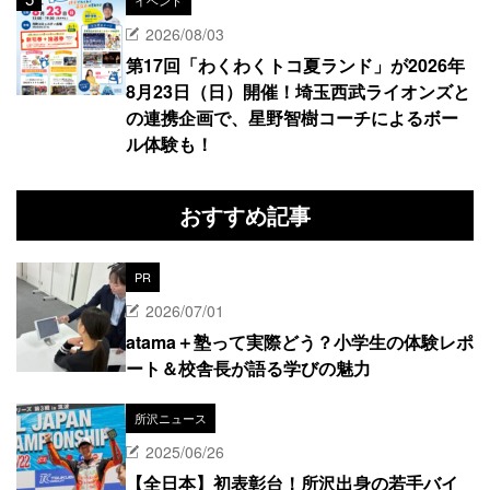
2026/08/03
第17回「わくわくトコ夏ランド」が2026年
8月23日（日）開催！埼玉西武ライオンズと
の連携企画で、星野智樹コーチによるボー
ル体験も！
おすすめ記事
PR
2026/07/01
atama＋塾って実際どう？小学生の体験レポ
ート＆校舎長が語る学びの魅力
所沢ニュース
2025/06/26
【全日本】初表彰台！所沢出身の若手バイ