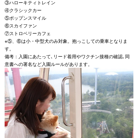
③ハローキティトレイン
④クラシックカー
⑤ポップンスマイル
⑥スカイファン
⑦ストロベリーカフェ
※⑤、⑥は小・中型犬のみ対象。抱っこしての乗車となりま
す。
備考：入園にあたって､リード着用やワクチン接種の確認､同
意書への署名など入園ルールがあります。