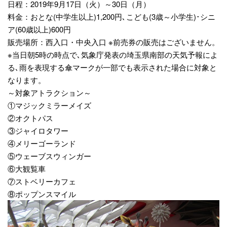
日程：2019年9月17日（火）～30日（月）
料金：おとな(中学生以上)1,200円､こども(3歳～小学生)･シニ
ア(60歳以上)600円
販売場所：西入口・中央入口 ※前売券の販売はございません。
※当日朝5時の時点で､気象庁発表の埼玉県南部の天気予報によ
る､雨を表現する傘マークが一部でも表示された場合に対象と
なります。
～対象アトラクション～
①マジックミラーメイズ
②オクトパス
③ジャイロタワー
④メリーゴーランド
⑤ウェーブスウィンガー
⑥大観覧車
⑦ストベリーカフェ
⑧ポップンスマイル