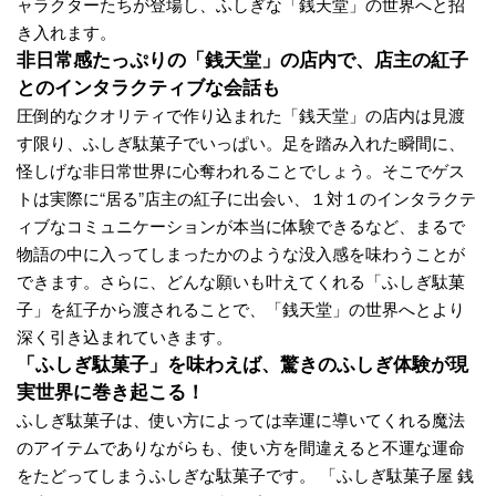
ャラクターたちが登場し、ふしぎな「銭天堂」の世界へと招
き入れます。
非日常感たっぷりの「銭天堂」の店内で、店主の紅子
とのインタラクティブな会話も
圧倒的なクオリティで作り込まれた「銭天堂」の店内は見渡
す限り、ふしぎ駄菓子でいっぱい。足を踏み入れた瞬間に、
怪しげな非日常世界に心奪われることでしょう。そこでゲス
トは実際に“居る”店主の紅子に出会い、１対１のインタラクテ
ィブなコミュニケーションが本当に体験できるなど、まるで
物語の中に入ってしまったかのような没入感を味わうことが
できます。さらに、どんな願いも叶えてくれる「ふしぎ駄菓
子」を紅子から渡されることで、「銭天堂」の世界へとより
深く引き込まれていきます。
「ふしぎ駄菓子」を味わえば、驚きのふしぎ体験が現
実世界に巻き起こる！
ふしぎ駄菓子は、使い方によっては幸運に導いてくれる魔法
のアイテムでありながらも、使い方を間違えると不運な運命
をたどってしまうふしぎな駄菓子です。 「ふしぎ駄菓子屋 銭