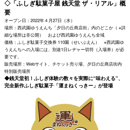
◇「ふしぎ駄菓子屋 銭天堂 ザ・リアル」概
要
オープン日：2022年４月27日（水）
場所：西武園ゆうえんち「夕日の丘商店街」内のどこか（ ※詳
細な場所は非公開） および西武園ゆうえんち全域
価格：ふしぎ駄菓子交換券 110園（せいぶえん） ※西武園ゆ
うえんちへの入場には、別途1日レヂャー切符（入場券）が必
要です。
販売場所：Webサイト、チケット売り場、夕日の丘商店街内
特別販売場所
◆銭天堂初！ふしぎ体験の数々を実際に“味わえる”、
完全新作ふしぎ駄菓子「運まねくっきー」が登場