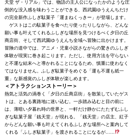
天堂 ザ・リアル」では、物語の主人公になったかのような圧
倒的な没入感を味わうことができる、西武園ゆうえんちだけ
の完全新作ふしぎ駄菓子「運まねくっきー」が登場します。
ゲストはこの駄菓子を食べたり使ったりしながら、どんな
願い事も叶えてくれるふしぎな場所を見つけるべく夕日の丘
商店街、そして西武園ゆうえんち全域へ冒険に出かけます。
冒険の道中では、アニメ・児童小説さながらの驚きのふしぎ
体験が現実に巻き起こります。ただし、使用方法を守らない
と不運な結末へと導かれることになるため、慎重に使わなく
てはなりません。ふしぎ駄菓子をめぐる「運も不運も紙一
重」な新感覚のふしぎ体験が楽しめます。
＜アトラクションストーリー＞
熱気と活気の渦巻く「夕日の丘商店街」を散策していたゲス
トは、とある裏路地に迷い込む。一歩踏み込むと目の前に
は、薄暗い夕暮れ時の世界と、一軒だけ静かにたたずむふし
ぎな駄菓子屋「銭天堂」が現れる。「銭天堂」の店主、紅子
からどんな願い事も叶えてくれるふしぎな場所へと案内して
くれる「ふしぎ駄菓子」を渡されることになるが……