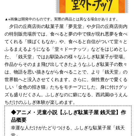
▲※画像は開発中のものです。実際の商品とは異なる場合があります。
夕日の丘商店街の駄菓子屋「夢見堂」や夕日の丘商店街内
の特別販売場所では、食べると夢の中で獏が現れ悪夢を食べ
てくれる「獏ばくもなか」や、食べると自信がついて堂々と
ふるまえるようになる「堂々ドーナッツ」などをはじめとし
た、「銭天堂」ではお馴染みの様々なふしぎ駄菓子が登場。
作品からそのまま飛び出してきたようなふしぎ駄菓子の数々
は、物語を思い描きながら食べることで、より「銭天堂」の
世界観へと没入させてくれます。さらに、個性豊かで愛くる
しい「金色の招き猫」たちをモチーフにした、身に付けグッ
ズも盛りだくさん。ふしぎなのに癖になる、西武園ゆうえん
ちだけのふしぎ体験が楽しめます。
◆アニメ・児童小説【ふしぎ駄菓子屋 銭天堂】作
品概要
幸運な人だけがたどりつける、ふしぎな駄菓子屋「銭天
堂」。