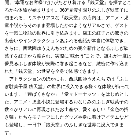
開。“幸運なお客様”だけがたどり着ける「銭天堂」を探すとこ
ろから体験が始まります。360°見渡す限りのふしぎ駄菓子に
包まれる、ミステリアスな「銭天堂」の店内は、アニメ・児
童小説からそのまま登場したかのようなリアルさで、ゲスト
を一気に物語の世界に引き込みます。店主の紅子との驚きの
出会いやインタラクションあふれる会話が本当に体験でき、
さらに、西武園ゆうえんちのための完全新作となるふしぎ駄
菓子を紅子から渡され、実際に“味わう”ことで、誰もが一度は
夢見るふしぎ体験が実際に巻き起こるなど、緻密に作り込ま
れた「銭天堂」の世界を全身で体感できます。
アトラクションのほかにも、西武園ゆうえんちでは「ふし
ぎ駄菓子屋 銭天堂」の世界に没入できる様々な体験が待って
います。「獏ばくもなか」「堂々ドーナッツ」をはじめとし
た、アニメ・児童小説に登場するおなじみのふしぎ駄菓子の
数々がリアルに再現されたお土産や、愛くるしい「金色の招
き猫」たちをモチーフにしたグッズや身に着けアイテムなど
も登場し、一日中「銭天堂」のふしぎな世界に没入できま
す。