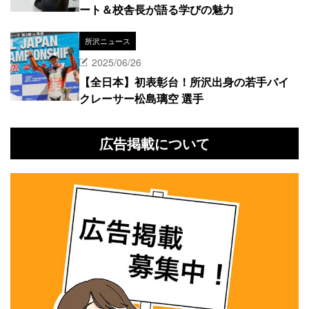
ート＆校舎長が語る学びの魅力
所沢ニュース
2025/06/26
【全日本】初表彰台！所沢出身の若手バイ
クレーサー松島璃空 選手
広告掲載について