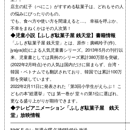
店主の紅子（べにこ）がすすめる駄菓子は、どれもその人
の悩みにぴったりのもの。
でも、食べ方や使い方を間違えると…。 幸福を呼ぶか、
不幸をまねくかはその人次第！
◆児童小説【ふしぎ駄菓子屋 銭天堂】書籍情報
「ふしぎ駄菓子屋 銭天堂」とは、原作：廣嶋玲子(作)、
jyajya(絵)による人気児童書シリーズ。2013年5月の刊行以
来、児童書としては異例のシリーズ累計380万部を突破。
(2022年2月時点)その人気は国内だけに留まらず、台湾・
韓国・ベトナムでも翻訳されており、韓国では累計100万
部を突破しています。
2022年2月11日に発表された「第3回小学生がえらぶ！ こ
どもの本”総選挙」では 第一巻が 堂々の第1位に選ばれ、
更なる盛り上がりが期待できます。
◆テレビアニメーション「ふしぎ駄菓子屋 銭天
堂」放映情報
————————————————————————————
NHK E テレ 毎週火曜 午後6時45分 放送