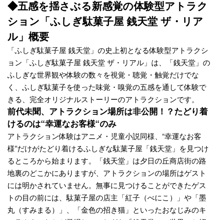
◆五感を揺さぶる新感覚の体験型アトラク
ション「ふしぎ駄菓子屋 銭天堂 ザ・リア
ル」概要
「ふしぎ駄菓子屋 銭天堂」の史上初となる体験型アトラクシ
ョン「ふしぎ駄菓子屋 銭天堂 ザ・リアル」は、「銭天堂」の
ふしぎな世界観や体験の数々を視覚・聴覚・触覚だけでな
く、ふしぎ駄菓子を使った味覚・嗅覚の五感を通して体験で
きる、完全オリジナルストーリーのアトラクションです。
前代未聞、アトラクション場所は非公開！？たどり着
けるのは“幸運なお客様“のみ
アトラクション体験はアニメ・児童小説同様、“幸運なお客
様”だけがたどり着けるふしぎな駄菓子屋「銭天堂」を見つけ
るところから始まります。「銭天堂」は夕日の丘商店街の路
地裏のどこかにありますが、アトラクションの場所はゲスト
には明かされていません。無事に見つけることができたゲス
トの目の前には、駄菓子屋の店主「紅子（べにこ）」や「墨
丸（すみまる）」、「金色の招き猫」といったおなじみのキ