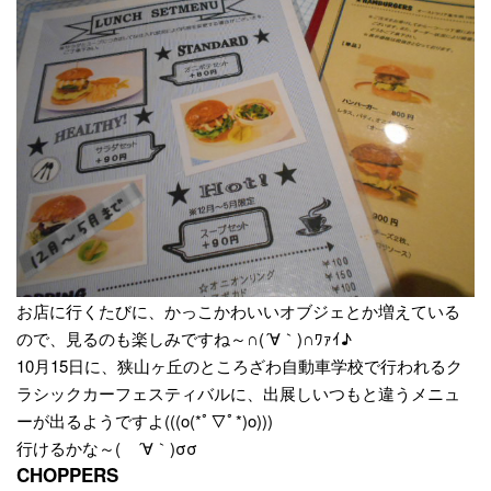
お店に行くたびに、かっこかわいいオブジェとか増えている
ので、見るのも楽しみですね～∩(´∀｀)∩ﾜｧｲ♪
10月15日に、狭山ヶ丘のところざわ自動車学校で行われるク
ラシックカーフェスティバルに、出展しいつもと違うメニュ
ーが出るようですよ(((o(*ﾟ▽ﾟ*)o)))
行けるかな～( ´∀｀)σσ
CHOPPERS