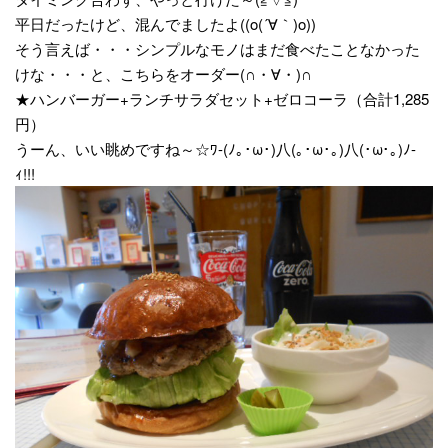
平日だったけど、混んでましたよ((o(´∀｀)o))
そう言えば・・・シンプルなモノはまだ食べたことなかった
けな・・・と、こちらをオーダー(∩・∀・)∩
★ハンバーガー+ランチサラダセット+ゼロコーラ（合計1,285
円）
うーん、いい眺めですね～☆ﾜ-(ﾉ｡･ω･)八(｡･ω･｡)八(･ω･｡)ﾉ-
ｨ!!!