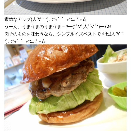
素敵なアップ(人´∀｀*).｡:*+゜゜+*:.｡.*:+☆
うーん、うまうまのうまうま～ﾜ━(*ﾟ∀ﾟ人ﾟ∀ﾟ*)━ｨ♪!
肉そのものを味わうなら、シンプルイズベストですね(人´∀｀
*).｡:*+゜゜+*:.｡.*:+☆