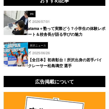
おすすめ記事
PR
2026/07/01
atama＋塾って実際どう？小学生の体験レポ
ート＆校舎長が語る学びの魅力
所沢ニュース
2025/06/26
【全日本】初表彰台！所沢出身の若手バイ
クレーサー松島璃空 選手
広告掲載について