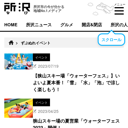
メニュー
所沢市の今が分かる
地域No.1メディア
HOME
所沢ニュース
グルメ
開店&閉店
所沢の人
スクロール
>
ずぶぬれイベント
イベント
2023/07/19
【狭山スキー場「ウォーターフェス」】い
よいよ夏本番！「雪」「水」「泡」で涼し
く楽しもう！
イベント
2023/04/25
狭山スキー場の夏営業「ウォーターフェス
2023」開催！