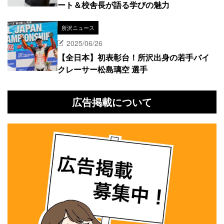
ート＆校舎長が語る学びの魅力
所沢ニュース
2025/06/26
【全日本】初表彰台！所沢出身の若手バイ
クレーサー松島璃空 選手
広告掲載について