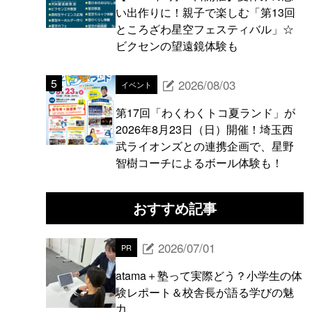
い出作りに！親子で楽しむ「第13回
ところざわ星空フェスティバル」☆
ビクセンの望遠鏡体験も
2026/08/03
イベント
第17回「わくわくトコ夏ランド」が
2026年8月23日（日）開催！埼玉西
武ライオンズとの連携企画で、星野
智樹コーチによるボール体験も！
おすすめ記事
2026/07/01
PR
atama＋塾って実際どう？小学生の体
験レポート＆校舎長が語る学びの魅
力