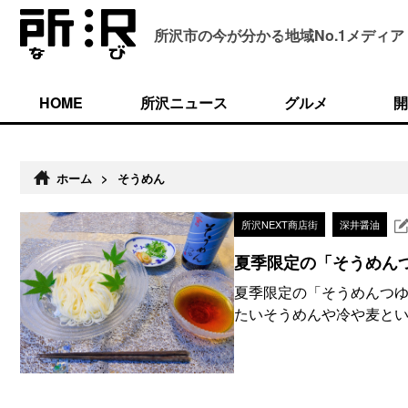
所沢市の今が分かる
地域No.1メディア
HOME
所沢ニュース
グルメ
開
ホーム
>
そうめん
所沢NEXT商店街
深井醤油
夏季限定の「そうめん
夏季限定の「そうめんつゆ
たいそうめんや冷や麦とい