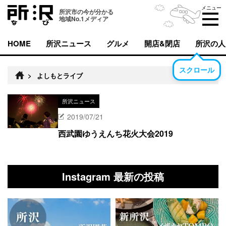
メニュー
所沢市の今が分かる
地域No.1メディア
HOME
所沢ニュース
グルメ
開店&閉店
所沢の人
スクロール
>
よしもとライブ
所沢ニュース
2019/07/21
西武園ゆうえんち花火大会2019
Instagram 最新の投稿