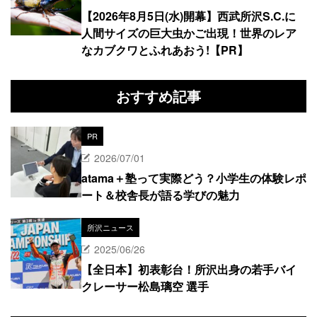
【2026年8月5日(水)開幕】西武所沢S.C.に
人間サイズの巨大虫かご出現！世界のレア
なカブクワとふれあおう!【PR】
おすすめ記事
PR
2026/07/01
atama＋塾って実際どう？小学生の体験レポ
ート＆校舎長が語る学びの魅力
所沢ニュース
2025/06/26
【全日本】初表彰台！所沢出身の若手バイ
クレーサー松島璃空 選手