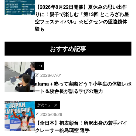
【2026年8月22日開催】夏休みの思い出作
りに！親子で楽しむ「第13回 ところざわ星
空フェスティバル」☆ビクセンの望遠鏡体
験も
おすすめ記事
PR
2026/07/01
atama＋塾って実際どう？小学生の体験レポ
ート＆校舎長が語る学びの魅力
所沢ニュース
2025/06/26
【全日本】初表彰台！所沢出身の若手バイ
クレーサー松島璃空 選手