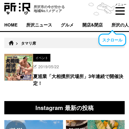
メニュー
所沢市の今が分かる
地域No.1メディア
HOME
所沢ニュース
グルメ
開店&閉店
所沢の人
スクロール
>
タマリ席
イベント
2019/05/22
夏巡業「大相撲所沢場所」3年連続で開催決
定！
Instagram 最新の投稿