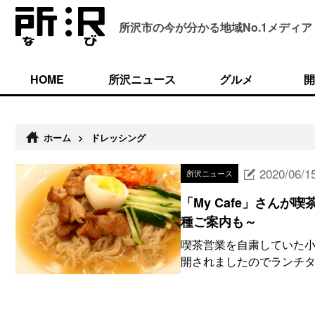
所沢市の今が分かる
地域No.1メディア
HOME
所沢ニュース
グルメ
開
ホーム
>
ドレッシング
2020/06/1
所沢ニュース
「My Cafe」さん
種ご案内も～
喫茶営業を自粛していた小手
開されましたのでランチタイム