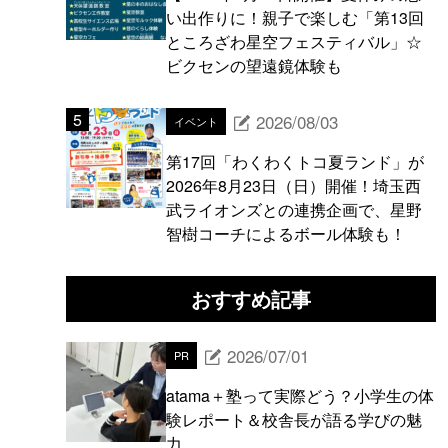
い出作りに！親子で楽しむ「第13回
ところざわ星空フェスティバル」☆
ビクセンの望遠鏡体験も
2026/08/03
イベント
第17回「わくわくトコ夏ランド」が
2026年8月23日（日）開催！埼玉西
武ライオンズとの連携企画で、星野
智樹コーチによるボール体験も！
おすすめ記事
2026/07/01
PR
atama＋塾って実際どう？小学生の体
験レポート＆校舎長が語る学びの魅
力