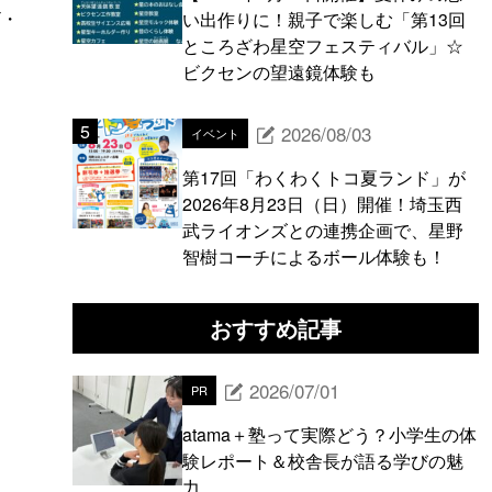
ザ・
い出作りに！親子で楽しむ「第13回
ところざわ星空フェスティバル」☆
ビクセンの望遠鏡体験も
2026/08/03
イベント
第17回「わくわくトコ夏ランド」が
2026年8月23日（日）開催！埼玉西
武ライオンズとの連携企画で、星野
智樹コーチによるボール体験も！
おすすめ記事
2026/07/01
PR
atama＋塾って実際どう？小学生の体
験レポート＆校舎長が語る学びの魅
力