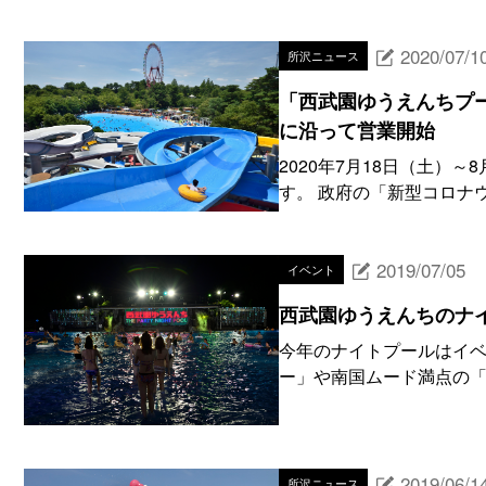
2020/07/1
所沢ニュース
「西武園ゆうえんちプ
に沿って営業開始
2020年7月18日（土）
す。 政府の「新型コロナ
2019/07/05
イベント
西武園ゆうえんちのナ
今年のナイトプールはイベ
ー」や南国ムード満点の「
2019/06/1
所沢ニュース