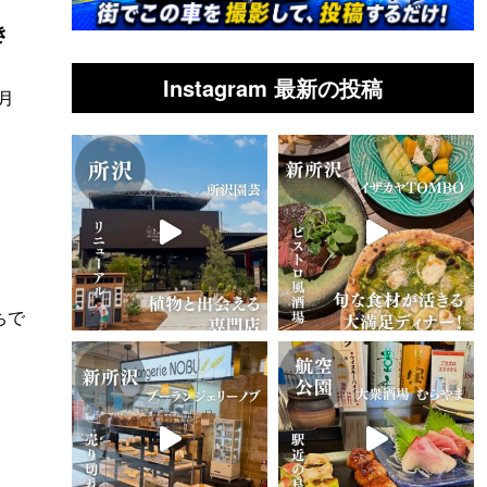
き
Instagram 最新の投稿
月
】
ちで