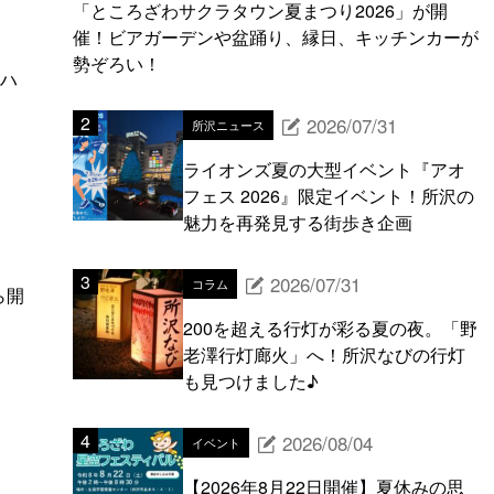
「ところざわサクラタウン夏まつり2026」が開
催！ビアガーデンや盆踊り、縁日、キッチンカーが
勢ぞろい！
「ハ
2026/07/31
所沢ニュース
ライオンズ夏の大型イベント『アオ
フェス 2026』限定イベント！所沢の
魅力を再発見する街歩き企画
2026/07/31
コラム
ら開
200を超える行灯が彩る夏の夜。「野
老澤行灯廊火」へ！所沢なびの行灯
も見つけました♪
2026/08/04
イベント
！
【2026年8月22日開催】夏休みの思