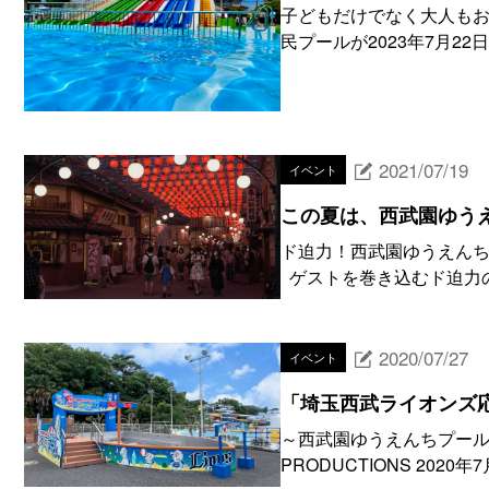
子どもだけでなく大人もお
民プールが2023年7月22
2021/07/19
イベント
この夏は、西武園ゆう
ド迫力！西武園ゆうえんち
ゲストを巻き込むド迫力の
2020/07/27
イベント
「埼玉西武ライオンズ
～西武園ゆうえんちプールで夏
PRODUCTIONS 2020年