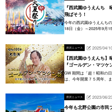
『西武園ゆうえんち 
飛ばそう！
今年の西武園ゆうえんちの
18日（金）～2025年9月
2025/04/1
所沢ニュース
【西武園ゆうえんち】
『ゴールデン・マツケ
GW 期間は「超！昭和の
は、今年開業７５周年、ま
2023/06/2
所沢ニュース
今年も北野公園の市民