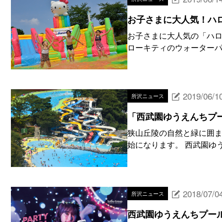
お子さまに大人気！ハ
お子さまに大人気の「ハ
ローキティのウォーターパ
2019/06/1
所沢ニュース
「西武園ゆうえんちプ
狭山丘陵の自然と緑に囲ま
始になります。 西武園ゆう
2018/07/0
所沢ニュース
西武園ゆうえんちプール