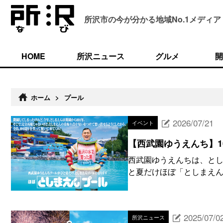
所沢市の今が分かる
地域No.1メディア
HOME
所沢ニュース
グルメ
開
ホーム
>
プール
2026/07/21
イベント
【西武園ゆうえんち】1
西武園ゆうえんちは、とし
と夏だけほぼ「としまえん」
2025/07/0
所沢ニュース