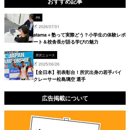
おすすめ記事
PR
2026/07/01
atama＋塾って実際どう？小学生の体験レポ
ート＆校舎長が語る学びの魅力
所沢ニュース
2025/06/26
【全日本】初表彰台！所沢出身の若手バイ
クレーサー松島璃空 選手
広告掲載について