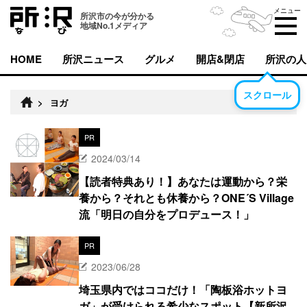
メニュー
所沢市の今が分かる
地域No.1メディア
HOME
所沢ニュース
グルメ
開店&閉店
所沢の人
スクロール
>
ヨガ
PR
2024/03/14
【読者特典あり！】あなたは運動から？栄
養から？それとも休養から？ONE´S Village
流「明日の自分をプロデュース！」
PR
2023/06/28
埼玉県内ではココだけ！「陶板浴ホットヨ
ガ」が受けられる希少なスポット【新所沢